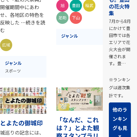
の花火特
旭
豊田
稲武
開催期間中にあわ
集
せ、各地区の特色を
足助
下山
7月から8月
反映した …続きを読
にかけて豊
む
田市では各
ジャンル
エリアで花
広域
火大会が開
催されま
ジャンル
す。豊…
スポーツ
※ランキン
グは週次集
計です。
他のラ
ンキン
「なんだ、これ
とよたの御城印
は？」とよた観
グも見
城巡りの記念には、
察スタンプラリ
る