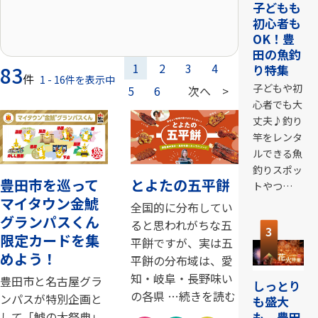
子どもも
初心者も
OK！豊
田の魚釣
1
2
3
4
り特集
83
件
1 - 16件を表示中
子どもや初
5
6
次へ >
心者でも大
丈夫♪釣り
竿をレンタ
ルできる魚
釣りスポッ
豊田市を巡って
とよたの五平餅
トやつ…
マイタウン金鯱
全国的に分布してい
グランパスくん
3
ると思われがちな五
限定カードを集
平餅ですが、実は五
めよう！
平餅の分布域は、愛
知・岐阜・長野味い
豊田市と名古屋グラ
しっとり
の各県 …続きを読む
ンパスが特別企画と
も盛大
も。豊田
して「鯱の大祭典」