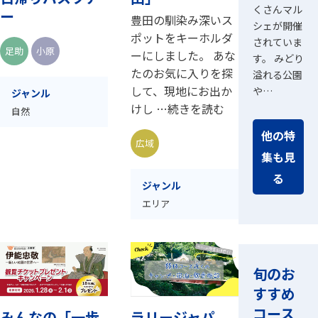
くさんマル
ー
豊田の馴染み深いス
シェが開催
ポットをキーホルダ
されていま
足助
小原
ーにしました。 あな
す。 みどり
たのお気に入りを探
溢れる公園
して、現地にお出か
や…
ジャンル
けし …続きを読む
自然
他の特
広域
集も見
る
ジャンル
エリア
旬のお
すすめ
コース
みんなの「一歩
ラリージャパ