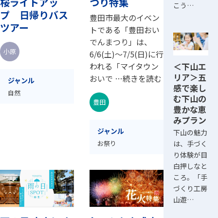
桜ライトアッ
つり特集
こう…
プ 日帰りバス
豊田市最大のイベン
ツアー
トである「豊田おい
でんまつり」は、
小原
6/6(土)～7/5(日)に行
＜下山エ
われる「マイタウン
リア＞五
おいで …続きを読む
ジャンル
感で楽し
自然
む下山の
豊田
豊かな恵
みプラン
ジャンル
下山の魅力
は、手づく
お祭り
り体験が目
白押しなと
ころ。「手
づくり工房
山遊…