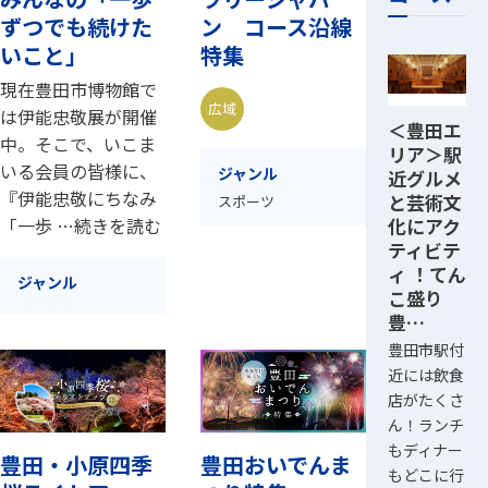
ずつでも続けた
ン コース沿線
いこと」
特集
現在豊田市博物館で
広域
は伊能忠敬展が開催
＜豊田エ
中。そこで、いこま
リア＞駅
いる会員の皆様に、
ジャンル
近グルメ
『伊能忠敬にちなみ
と芸術文
スポーツ
化にアク
「一歩 …続きを読む
ティビテ
ィ ！てん
ジャンル
こ盛り
豊…
豊田市駅付
近には飲食
店がたくさ
ん！ランチ
もディナー
豊田・小原四季
豊田おいでんま
もどこに行