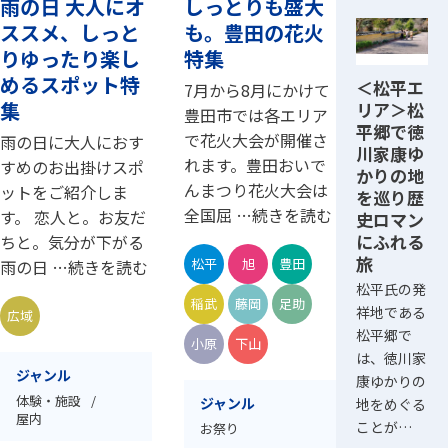
雨の日 大人にオ
しっとりも盛大
ススメ、しっと
も。豊田の花火
りゆったり楽し
特集
めるスポット特
＜松平エ
7月から8月にかけて
集
リア＞松
豊田市では各エリア
平郷で徳
で花火大会が開催さ
雨の日に大人におす
川家康ゆ
れます。豊田おいで
すめのお出掛けスポ
かりの地
んまつり花火大会は
ットをご紹介しま
を巡り歴
全国屈 …続きを読む
す。 恋人と。お友だ
史ロマン
にふれる
ちと。気分が下がる
旅
松平
旭
豊田
雨の日 …続きを読む
松平氏の発
稲武
藤岡
足助
祥地である
広域
松平郷で
小原
下山
は、徳川家
ジャンル
康ゆかりの
体験・施設
ジャンル
地をめぐる
屋内
ことが…
お祭り