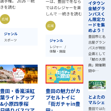
選手権。 2026 …続
ーは、豊田で冬なら
イタウン
きを読む
ではのレジャーを楽
金鯱グラ
ンパスく
しんで …続きを読む
ん限定カ
広域
ードを集
広域
めよう！
ジャンル
豊田市と名
スポーツ
ジャンル
古屋グラン
レジャー
パスが特別
体験・施設
企画として
「鯱の大祭
典」開催期
間中…
豊田・香嵐渓紅
豊田の魅力がカ
とよたの
葉ライトアップ
プセルトイに
マルシェ
&小原四季桜
「街ガチャin豊
豊田ではた
日帰りバスツア
田」