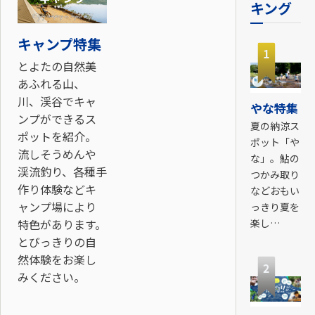
キング
キャンプ特集
1
とよたの自然美
あふれる山、
川、渓谷でキャ
やな特集
ンプができるス
夏の納涼ス
ポットを紹介。
ポット「や
流しそうめんや
な」。鮎の
渓流釣り、各種手
つかみ取り
作り体験などキ
などおもい
ャンプ場により
っきり夏を
特色があります。
楽し…
とびっきりの自
然体験をお楽し
2
みください。