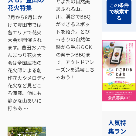
とよたの自然美
この条件
花火特集
あふれる山、
で検索す
川、渓谷でBBQ
7月から8月にか
る
ができるスポッ
けて豊田市では
トを紹介。とび
各エリアで花火
っきりの自然体
大会が開催され
験から手ぶらOK
ます。豊田おいで
の楽チンBBQま
んまつり花火大
で。アウトドアシ
会は全国屈指の
ーズンを満喫しち
花火師による創
ゃおう！
作花火やメロディ
花火など見どこ
ろ満載。他にも
静かな山あいに
打ちあ …
人気特
集ラン