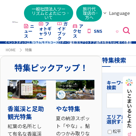
一般社団法人ツー
旅行代
Language
リズムとよたにつ
理店の
いて
方へ
日本語
English
繁體字
简体字
한국어
ไทย
ქართული
Italiano
Tiếng
フ
ガ
ニ
ア
ォトギ
イド
ュー
クセ
SNS
Việt
ャラリ
ブッ
ス
ス
ー
ク
イベント
スポット
特集/コラム/モデルコース
スポーツ
歴史/文化
アウトドア/自然
お役立ち
はじめての豊田
HOME
特集
特集検索
特集ピックアップ！
キーワード
検索
香嵐渓と足助
やな特集
観光特集
エリアから
夏の納涼スポッ
選択する
ト「やな」。鮎
紅葉の名所とし
松平
のつかみ取りな
て有名な香嵐渓