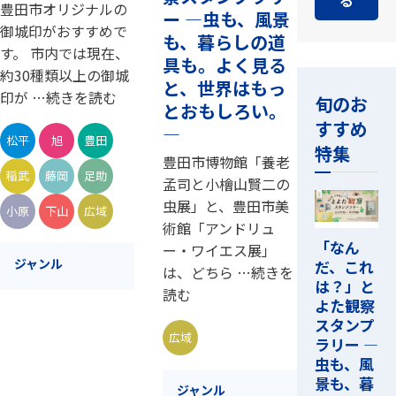
豊田市オリジナルの
ー ―虫も、風景
御城印がおすすめで
も、暮らしの道
す。 市内では現在、
具も。よく見る
約30種類以上の御城
と、世界はもっ
印が …続きを読む
旬のお
とおもしろい。
すすめ
―
松平
旭
豊田
特集
豊田市博物館「養老
稲武
藤岡
足助
孟司と小檜山賢二の
虫展」と、豊田市美
小原
下山
広域
術館「アンドリュ
「なん
ー・ワイエス展」
ジャンル
だ、これ
は、どちら …続きを
は？」と
読む
よた観察
スタンプ
広域
ラリー ―
虫も、風
景も、暮
ジャンル