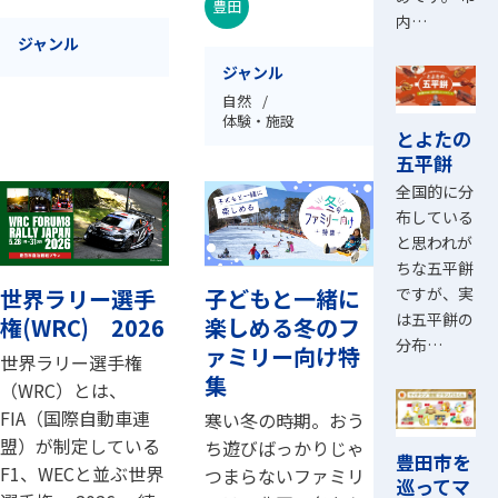
豊田
内…
ジャンル
ジャンル
自然
体験・施設
とよたの
五平餅
全国的に分
布している
と思われが
ちな五平餅
ですが、実
世界ラリー選手
子どもと一緒に
は五平餅の
権(WRC) 2026
楽しめる冬のフ
分布…
ァミリー向け特
世界ラリー選手権
集
（WRC）とは、
FIA（国際自動車連
寒い冬の時期。おう
盟）が制定している
ち遊びばっかりじゃ
豊田市を
F1、WECと並ぶ世界
つまらないファミリ
巡ってマ