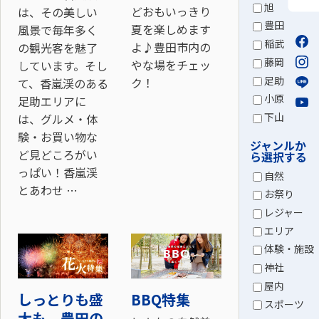
旭
どおもいっきり
は、その美しい
豊田
夏を楽しめます
風景で毎年多く
稲武
よ♪豊田市内の
の観光客を魅了
藤岡
やな場をチェッ
しています。そし
足助
ク！
て、香嵐渓のある
小原
足助エリアに
下山
は、グルメ・体
験・お買い物な
ジャンルか
ど見どころがい
ら選択する
っぱい！香嵐渓
自然
とあわせ …
お祭り
レジャー
エリア
体験・施設
神社
屋内
しっとりも盛
BBQ特集
スポーツ
大も。豊田の