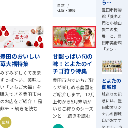
ら…
自然
豊田市博物
体験・施設
館「養老孟
司と小檜山
賢二の虫
展」と、豊
田市美術館
「アン…
豊田のおいしい
甘酸っぱい旬の
苺大福特集
味！とよたのイ
チゴ狩り特集
みずみずしくてあま
ずっぱ～い、美味し
豊田市内でいちご狩
とよたの
御城印
い「いちご大福」を
りが楽しめる農園を
購入できる豊田市内
ご紹介します。 12月
城巡りの記
念には、豊
のお店をご紹介！ 是
上旬から5月末頃が
田市オリジ
非チ …続きを読む
いちご狩りのシーズ
ナルの御城
ンと …続きを読む
印がおすす
広域
めです。 市