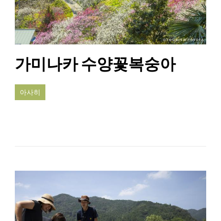
가미나카 수양꽃복숭아
아사히