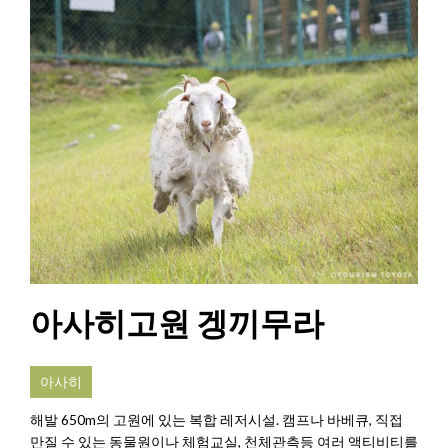
아사히고원 겡끼무라
아사히
해발 650m의 고원에 있는 복합 레저시설. 캠프나 바베큐, 직접
만질 수 있는 동물원이나 체험교실, 천체관측등 여러 액티비티를