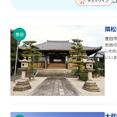
こ
隣松
豊田
豊田
忠尚の
いわ
いいま
大悲