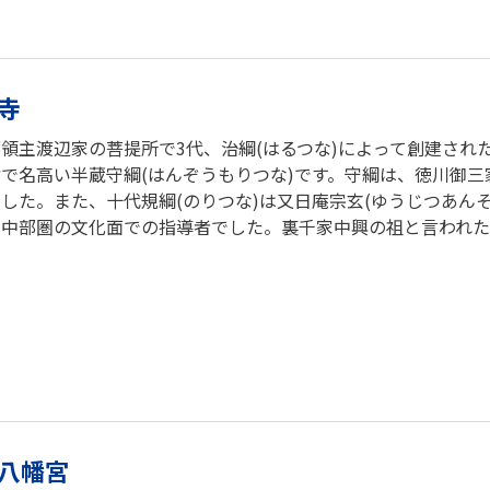
寺
領主渡辺家の菩提所で3代、治綱(はるつな)によって創建され
で名高い半蔵守綱(はんぞうもりつな)です。守綱は、徳川御
した。また、十代規綱(のりつな)は又日庵宗玄(ゆうじつあん
中部圏の文化面での指導者でした。裏千家中興の祖と言われた玄々
八幡宮