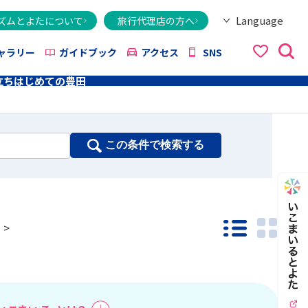
Language
ズムとよたについて
旅行代理店の方へ
日本語
English
繁體字
简体字
한국어
ไทย
ქართული
Italiano
Tiếng Việt
ャラリー
ガイドブック
アクセス
SNS
立ち
はじめての豊田
この条件で検索する
一覧モード
PHO
>