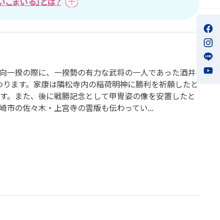
いこまいる」とは？
向一揆の際に、一揆勢の有力な武将の一人であった酒井
伝わります。家康は隣松寺内の稲荷明神に勝利を祈願したと
す。また、後に戦勝記念として甲冑姿の像を安置したと
市の佐々木・上宮寺の雲版も伝わってい...