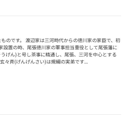
たものです。 渡辺家は三河時代からの徳川家の家臣で、初
三家設置の時、尾張徳川家の軍事担当重役として尾張藩に
そうげん)と号し茶事に精通し、尾張、三河を中心とする
斉(げんげんさい)は規綱の実弟です...