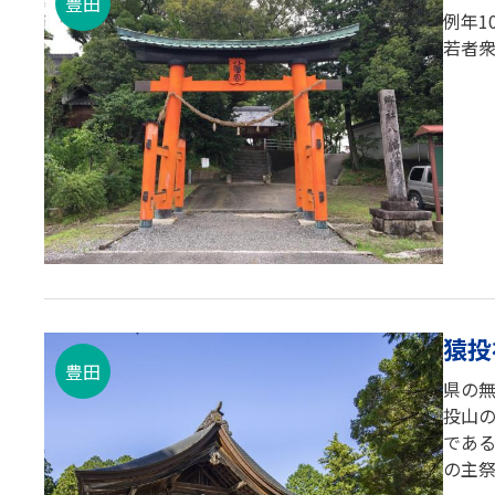
豊田
例年1
若者
猿投
豊田
県の
投山
であ
の主祭