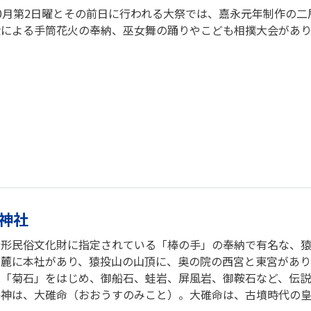
0月第2日曜とその前日に行われる大祭では、嘉永元年制作の
衆による手筒花火の奉納、巫女舞の踊りやこども相撲大会があり
神社
無形民俗文化財に指定されている「棒の手」の奉納で有名な、
の麓に本社があり、猿投山の山頂に、奥の院の西宮と東宮があり
る「菊石」をはじめ、御船石、蛙岩、屏風岩、御鞍石など、伝説
神は、大碓命（おおうすのみこと）。大碓命は、古墳時代の皇族