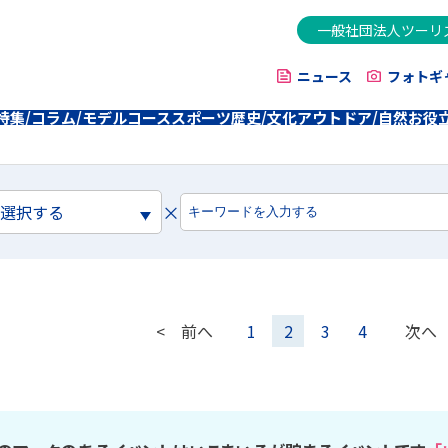
一般社団法人ツーリ
ニュース
フォトギ
特集/コラム/モデルコース
スポーツ
歴史/文化
アウトドア/自然
お役
×
を選択する
< 前へ
1
2
3
4
次へ 