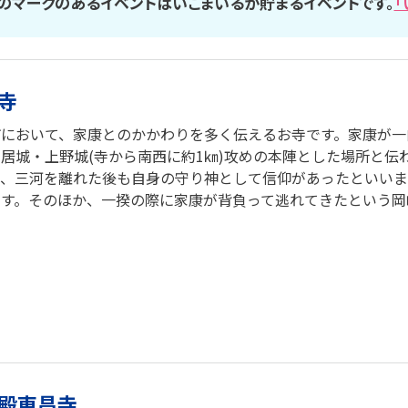
のマークのあるイベントはいこまいるが貯まるイベントです。
「
寺
市において、家康とのかかわりを多く伝えるお寺です。家康が一
居城・上野城(寺から南西に約1㎞)攻めの本陣とした場所と
れ、三河を離れた後も自身の守り神として信仰があったといいま
す。そのほか、一揆の際に家康が背負って逃れてきたという岡崎
殿東昌寺