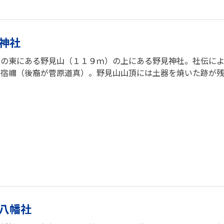
神社
川の東にある野見山（１１９ｍ）の上にある野見神社。社伝によ
見宿禰（後裔が菅原道真）。野見山山頂には土器を焼いた跡が残
八幡社