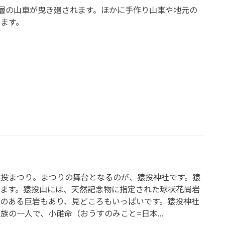
二層の山車が曳き廻されます。ほかに手作り山車や地元の
ます。
猿投まつり。まつりの舞台となるのが、猿投神社です。猿
ます。猿投山には、天然記念物に指定された球状花崗岩
のある巨岩もあり、見どころもいっぱいです。猿投神社
の一人で、小碓命（おうすのみこと=日本...