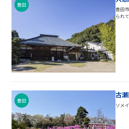
豊田
豊田市
られ
古瀬
豊田
ソメ