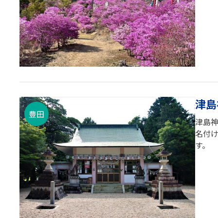
津島
豊田
津島
名付
す。