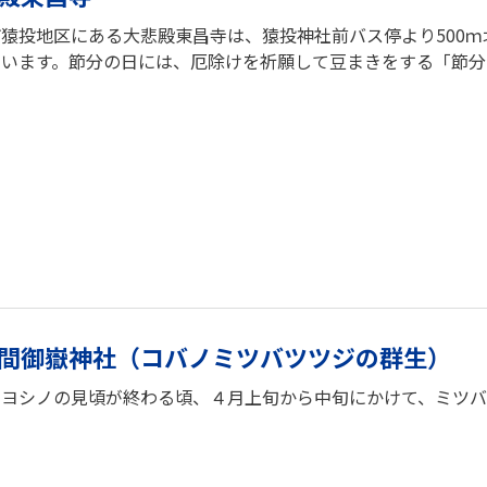
猿投地区にある大悲殿東昌寺は、猿投神社前バス停より500
ています。節分の日には、厄除けを祈願して豆まきをする「節分
間御嶽神社（コバノミツバツツジの群生）
イヨシノの見頃が終わる頃、４月上旬から中旬にかけて、ミツバ