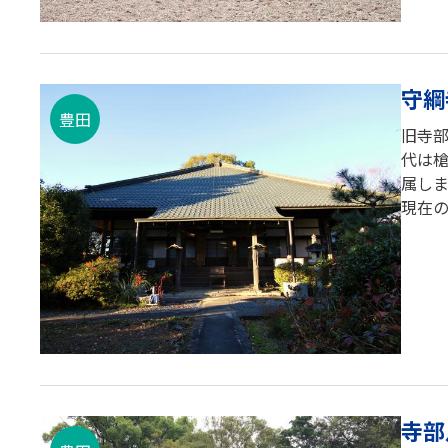
守綱
豊田
旧寺部
代は槍
属しま
現在の
寺部