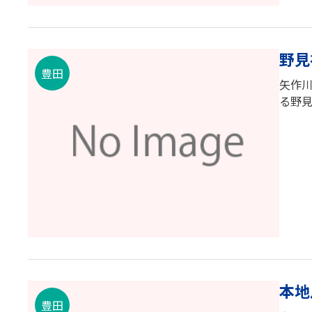
野見
豊田
矢作
る野
本地
豊田