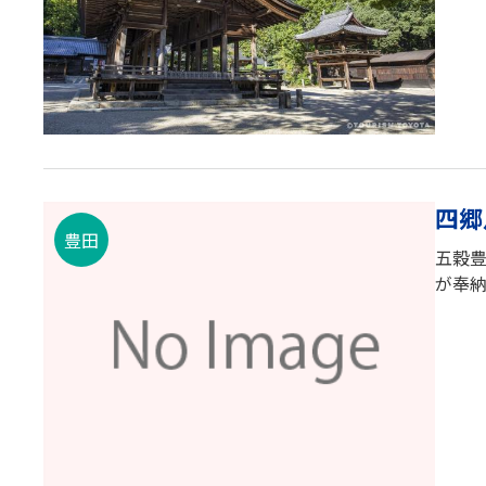
四郷
豊田
五穀
が奉