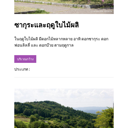
ซากุระและฤดูใบไม้ผลิ
ในฤดูใบไม้ผลิ มีดอกไม้หลากหลาย อาทิ ดอกซากุระ ดอก
ฟอนลิลลี่ และ ดอกบ๊วย ตามฤดูกาล
บริเวณกว้าง
ประเภท :