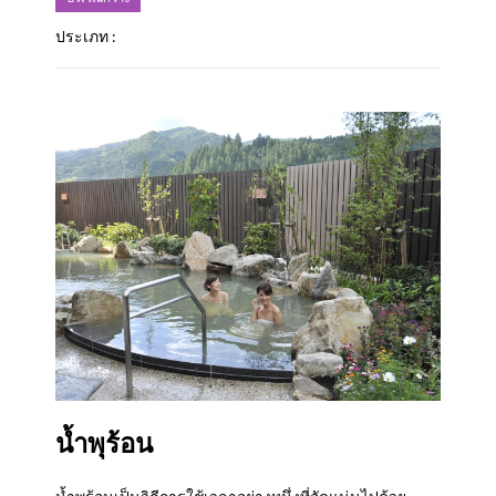
ประเภท :
น้ำพุร้อน