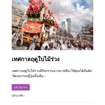
เทศกาลฤดูใบไม้ร่วง
เทศกาลฤดูใบไม้ร่วงมีกิจกรรมมากมายที่จะให้คุณได้สัมผัส
วัฒนธรรมญี่ปุ่นดั้งเดิม ...
บริเวณกว้าง
ประเภท :