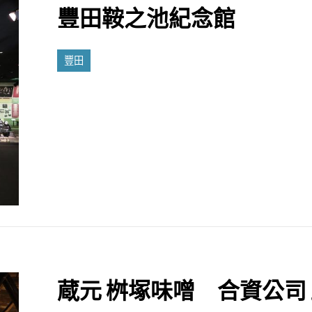
豐田鞍之池紀念館
豐田
蔵元 桝塚味噌 合資公司