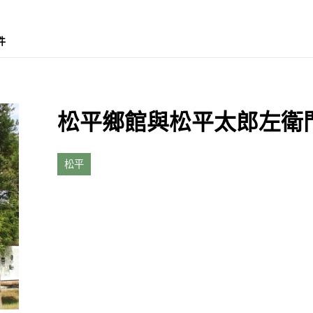
3件
松平鄉館與松平太郎左衛
松平