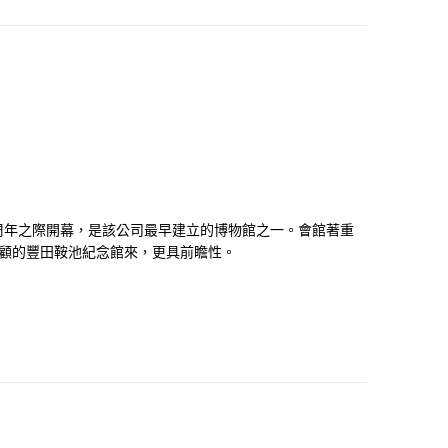
0周年之際開幕，是該公司最早建立的博物館之一。會館著重
顧的豐田鞍池紀念館來，更具前瞻性。