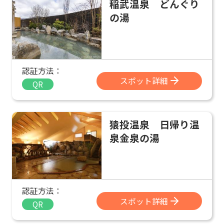
稲武温泉 どんぐり
の湯
認証方法：
スポット詳細
QR
猿投温泉 日帰り温
泉金泉の湯
認証方法：
スポット詳細
QR