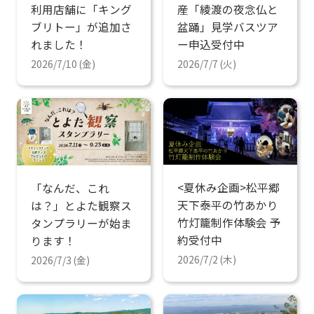
利用店舗に「キング
産「綾渡の夜念仏と
ブリトー」が追加さ
盆踊」見学バスツア
れました！
ー申込受付中
2026/7/10 (金)
2026/7/7 (火)
<夏休み企画>松平郷
「なんだ、これ
天下泰平の竹あかり
は？」とよた観察ス
竹灯籠制作体験会 予
タンプラリーが始ま
約受付中
ります！
2026/7/2 (木)
2026/7/3 (金)