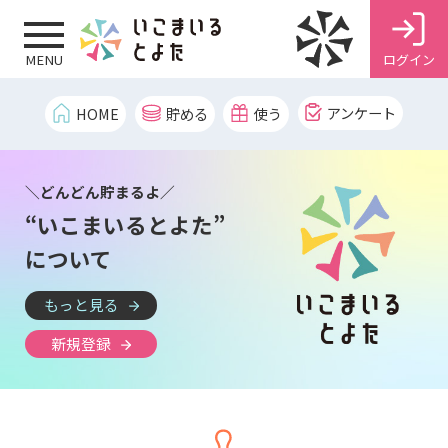
ログイン
MENU
アンケート
HOME
貯める
使う
＼どんどん貯まるよ／
“いこまいるとよた”
について
もっと見る
新規登録