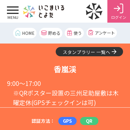
ログイン
MENU
アンケート
HOME
貯める
使う
スタンプラリー 一覧へ
香嵐渓
9:00～17:00
※QRポスター設置の三州足助屋敷は木
曜定休(GPSチェックインは可)
認証方法：
GPS
QR