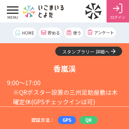
ログイン
MENU
アンケート
HOME
貯める
使う
スタンプラリー 詳細へ
香嵐渓
9:00～17:00
※QRポスター設置の三州足助屋敷は木
曜定休(GPSチェックインは可)
認証方法：
GPS
QR