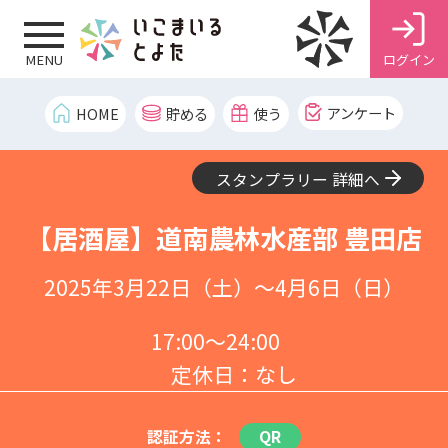
ログイン
MENU
アンケート
HOME
貯める
使う
スタンプラリー 詳細へ
【居酒屋】道南農林水産部 豊田店
2025年3月22日（土）～4月6日（日）
17:00～24:00
定休日：なし
認証方法：
QR