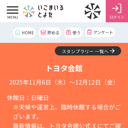
ログイン
MENU
アンケート
HOME
貯める
使う
スタンプラリー 一覧へ
トヨタ会館
2025年11月6日（木）～12月12日（金）
休館日：日曜日
※天候や運営上、臨時休館する場合がご
ざいます。
最新情報は、トヨタ会館公式 X にてご確