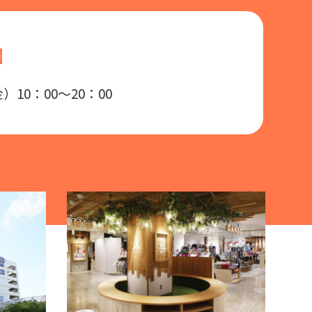
】
）10：00～20：00