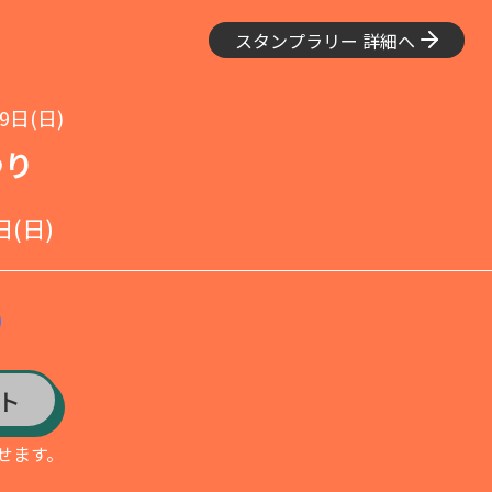
スタンプラリー 詳細へ
9日(日)
つり
日(日)
ト
せます。