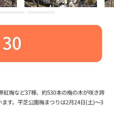
30
紅梅など37種、約530本の梅の木が咲き誇
す。平芝公園梅まつりは2月24日(土)～3