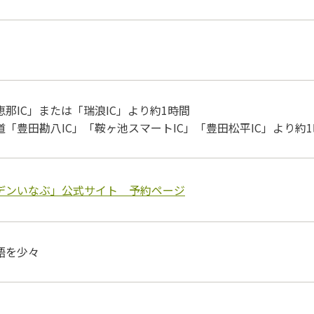
那IC」または「瑞浪IC」より約1時間
「豊田勘八IC」「鞍ヶ池スマートIC」「豊田松平IC」より約
デンいなぶ」公式サイト 予約ページ
語を少々