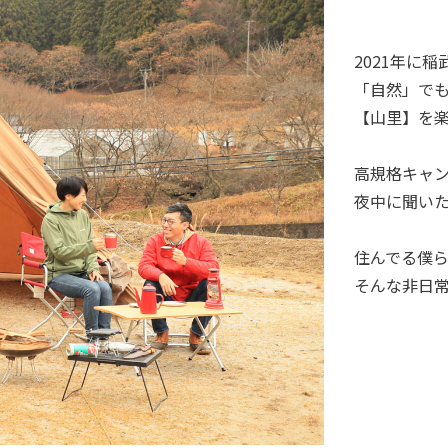
2021年に
「自然」で
【山里】を
高規格キャ
夜中に聞い
住んでる僕
そんな非日