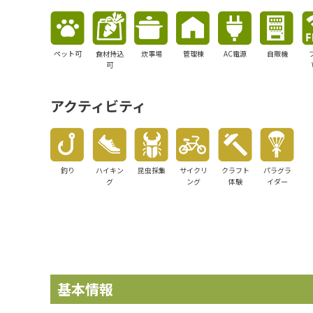
ペット可
食材持込
炊事場
管理棟
AC電源
自販機
可
アクティビティ
釣り
ハイキン
昆虫採集
サイクリ
クラフト
パラグラ
グ
ング
体験
イダー
基本情報