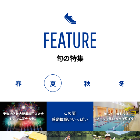
FEATURE
旬の特集
春
夏
秋
冬
この夏
東海地区最大規模の花火大会
涼しく！楽しく！
おいでん花火大会。
感動体験がいっぱい
プールで思いっきり遊ぼう♪