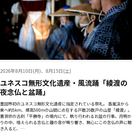
2026年8月10日(月)、8月15日(土)
ユネスコ無形文化遺産・風流踊「綾渡の
夜念仏と盆踊」
豊田市初のユネスコ無形文化遺産に指定されている祭礼。 香嵐渓から
東へ約5km、標高500mの山間に点在する戸数20数戸の山里「綾渡」。
曹洞宗の古刹「平勝寺」の境内にて、執り行われるお盆の行事。月明か
りの中、唱えられる念仏と鐘の音が鳴り響き、無心にこの念仏の声に聴
き入ると、…