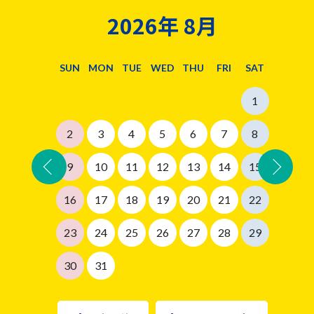
2026年
8月
SUN
MON
TUE
WED
THU
FRI
SAT
1
2
3
4
5
6
7
8
前月
次
9
10
11
12
13
14
15
16
17
18
19
20
21
22
23
24
25
26
27
28
29
30
31