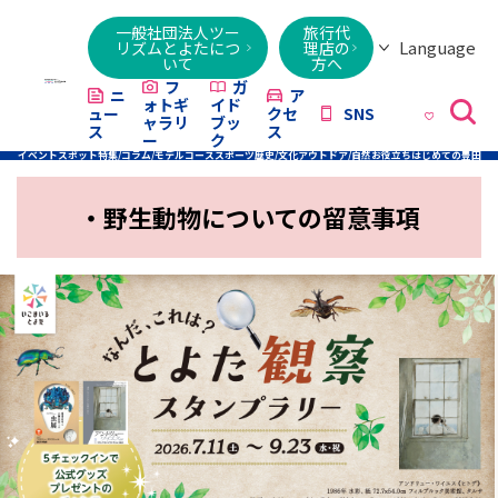
一般社団法人ツー
旅行代
Language
リズムとよたにつ
理店の
いて
方へ
日本語
English
繁體字
简体字
한국어
ไทย
ქართული
Italiano
Tiếng
フ
ガ
ニ
ア
ォトギ
イド
ュー
クセ
SNS
Việt
ャラリ
ブッ
ス
ス
ー
ク
イベント
スポット
特集/コラム/モデルコース
スポーツ
歴史/文化
アウトドア/自然
お役立ち
はじめての豊田
・野生動物についての留意事項