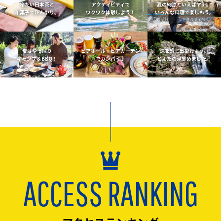
冷たい日本茶と
アクティビティで
夏の納涼といえばヤナ。
和菓子でひんやり。
ワクワク体験しよう！
いろんな料理で楽しもう。
夏はやっぱり
ビアホール・ビアガーデン
涼を感じ出掛けよう。
キャンプ＆BBQ！
でカンパイ♪
とよたの滝集めました。
ACCESS RANKING