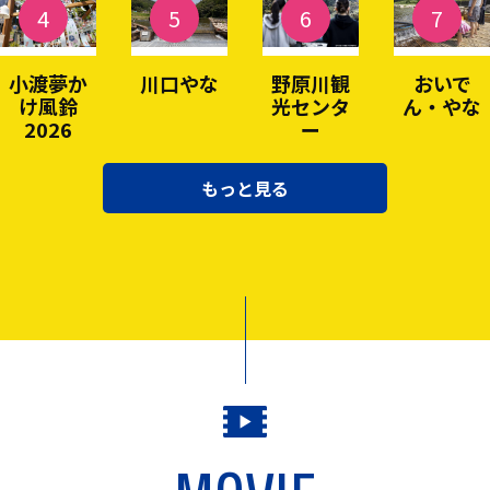
4
5
6
7
小渡夢か
川口やな
野原川観
おいで
け風鈴
光センタ
ん・やな
2026
ー
もっと見る