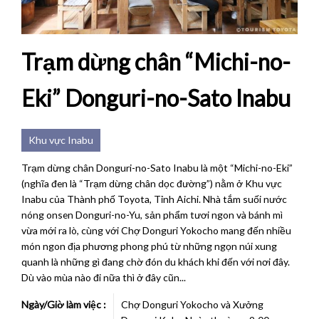
Trạm dừng chân “Michi-no-
Eki” Donguri-no-Sato Inabu
Khu vực Inabu
Trạm dừng chân Donguri-no-Sato Inabu là một “Michi-no-Eki”
(nghĩa đen là “Trạm dừng chân dọc đường”) nằm ở Khu vực
Inabu của Thành phố Toyota, Tỉnh Aichi. Nhà tắm suối nước
nóng onsen Donguri-no-Yu, sản phẩm tươi ngon và bánh mì
vừa mới ra lò, cùng với Chợ Donguri Yokocho mang đến nhiều
món ngon địa phương phong phú từ những ngọn núi xung
quanh là những gì đang chờ đón du khách khi đến với nơi đây.
Dù vào mùa nào đi nữa thì ở đây cũn...
Ngày/Giờ làm việc :
Chợ Donguri Yokocho và Xưởng