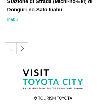
Stazione di Strada (Michi-no-Eki) di
Donguri-no-Sato Inabu
I
Inabu
© TOURISM TOYOTA