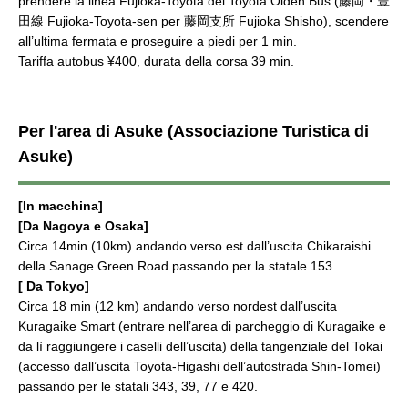
prendere la linea Fujioka-Toyota del Toyota Oiden Bus (藤岡・豊
田線 Fujioka-Toyota-sen per 藤岡支所 Fujioka Shisho), scendere
all’ultima fermata e proseguire a piedi per 1 min.
Tariffa autobus ¥400, durata della corsa 39 min.
Per l'area di Asuke (Associazione Turistica di
Asuke)
[In macchina]
[Da Nagoya e Osaka]
Circa 14min (10km) andando verso est dall’uscita Chikaraishi
della Sanage Green Road passando per la statale 153.
[ Da Tokyo]
Circa 18 min (12 km) andando verso nordest dall’uscita
Kuragaike Smart (entrare nell’area di parcheggio di Kuragaike e
da lì raggiungere i caselli dell’uscita) della tangenziale del Tokai
(accesso dall’uscita Toyota-Higashi dell’autostrada Shin-Tomei)
passando per le statali 343, 39, 77 e 420.