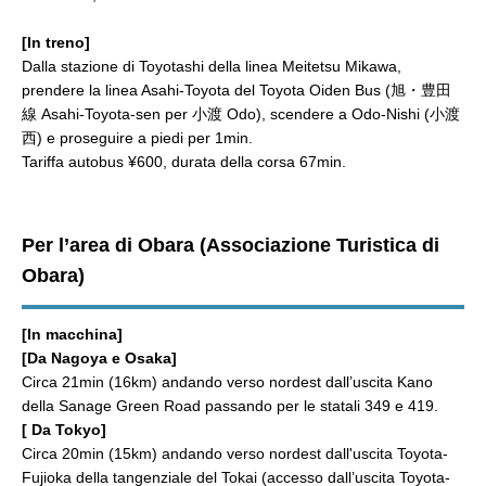
[In treno]
Dalla stazione di Toyotashi della linea Meitetsu Mikawa,
prendere la linea Asahi-Toyota del Toyota Oiden Bus (旭・豊田
線 Asahi-Toyota-sen per 小渡 Odo), scendere a Odo-Nishi (小渡
西) e proseguire a piedi per 1min.
Tariffa autobus ¥600, durata della corsa 67min.
Per l’area di Obara (Associazione Turistica di
Obara)
[In macchina]
[Da Nagoya e Osaka]
Circa 21min (16km) andando verso nordest dall’uscita Kano
della Sanage Green Road passando per le statali 349 e 419.
[ Da Tokyo]
Circa 20min (15km) andando verso nordest dall'uscita Toyota-
Fujioka della tangenziale del Tokai (accesso dall’uscita Toyota-