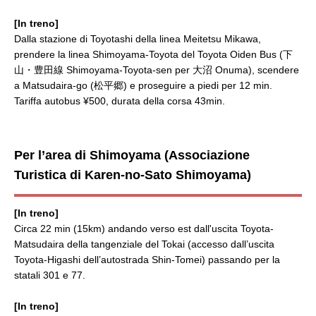
[In treno]
Dalla stazione di Toyotashi della linea Meitetsu Mikawa,
prendere la linea Shimoyama-Toyota del Toyota Oiden Bus (下
山・豊田線 Shimoyama-Toyota-sen per 大沼 Onuma), scendere
a Matsudaira-go (松平郷) e proseguire a piedi per 12 min.
Tariffa autobus ¥500, durata della corsa 43min.
Per l’area di Shimoyama (Associazione
Turistica di Karen-no-Sato Shimoyama)
[In treno]
Circa 22 min (15km) andando verso est dall'uscita Toyota-
Matsudaira della tangenziale del Tokai (accesso dall’uscita
Toyota-Higashi dell’autostrada Shin-Tomei) passando per la
statali 301 e 77.
[In treno]