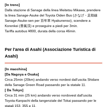
[In treno]
Dalla stazione di Sanage della linea Meitetsu Mikawa, prendere
la linea Sanage-Asuke del Toyota Oiden Bus (さなげ・足助線
Sanage-Asuke-sen per 百年草 Hyakunenso), scendere a
Korenkei (香嵐渓) e proseguire a piedi per 3min.
Tariffa autobus ¥800, durata della corsa 46min.
Per l'area di Asahi (Associazione Turistica di
Asahi)
[In macchina]
[Da Nagoya e Osaka]
Circa 25min (20km) andando verso nordest dall’uscita Shidare
della Sanage Green Road passando per la statale 11.
[ Da Tokyo]
Circa 31 min (25 km) andando verso nordovest dall’uscita
Toyota-Kanpachi della tangenziale del Tokai passando per le
statali 153, 355 e 11.