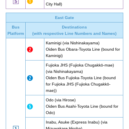
City Hall)
East Gate
Bus
Destinations
Platform
(with respective Line Numbers and Names)
Kaminigi (via Nishinakayama)
Oiden Bus Obara-Toyota Line (bound for
Kaminigi)
Fujioka JHS (Fujioka Chugakkō-mae)
(via Nishinakayama)
Oiden Bus Fujioka-Toyota Line (bound
for Fujioka JHS (Fujioka Chugakkō-
mae))
Odo (via Hirose)
Oiden Bus Asahi-Toyota Line (bound for
Odo)
Inabu, Asuke (Express Inabu) (via
Mizuwakare Hiroba)