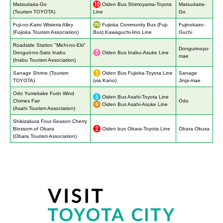
Matsudaira-Go
Oiden Bus Shimoyama-Toyota
Matsudaira-
(Tourism TOYOTA)
Line
Go
Fuji-no-Kairo Wisteria Alley
Fujioka Community Bus (Fuji-
Fujinokairo-
(Fujioka Tourism Association)
Bus) Kawaguchi-Iino Line
Guchi
Roadside Station "Michi-no-Eki"
Dongurinoyu-
Donguri-no-Sato Inabu
Oiden Bus Inabu-Asuke Line
mae
(Inabu Tourism Association)
Sanage Shrine (Tourism
Oiden Bus Fujioka-Toyota Line
Sanage
TOYOTA)
(via Kano)
Jinja-mae
Odo Yumekake Furin Wind
Oiden Bus Asahi-Toyota Line
Chimes Fair
Odo
Oiden Bus Asahi-Asuke Line
(Asahi Tourism Association)
Shikizakura Four-Season Cherry
Blossom of Obara
Oiden bus Obara-Toyota Line
Obara Okusa
(Obara Tourism Association)