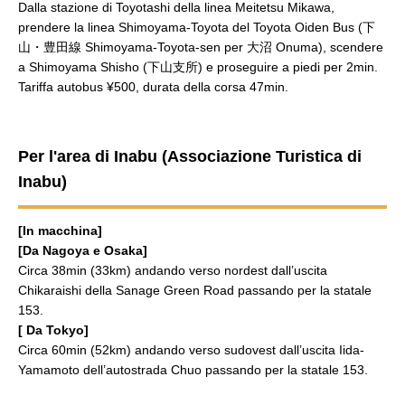
Dalla stazione di Toyotashi della linea Meitetsu Mikawa,
prendere la linea Shimoyama-Toyota del Toyota Oiden Bus (下
山・豊田線 Shimoyama-Toyota-sen per 大沼 Onuma), scendere
a Shimoyama Shisho (下山支所) e proseguire a piedi per 2min.
Tariffa autobus ¥500, durata della corsa 47min.
Per l'area di Inabu (Associazione Turistica di
Inabu)
[In macchina]
[Da Nagoya e Osaka]
Circa 38min (33km) andando verso nordest dall’uscita
Chikaraishi della Sanage Green Road passando per la statale
153.
[ Da Tokyo]
Circa 60min (52km) andando verso sudovest dall’uscita Iida-
Yamamoto dell’autostrada Chuo passando per la statale 153.