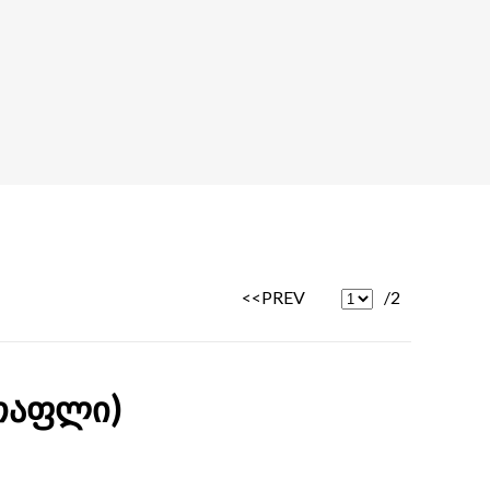
<<PREV
/2
 (თაფლი)