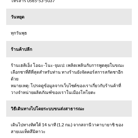
โทรสาร 0565-53-5037
วันหยุด
ทุกวันพุธ
ร้านค้าปลีก
ร้านเฮคิเอ็ง โอฉะ-โนะ-จุมเป: เพลิดเพลินกับการพูดคุยในขณะ
เลือกชาที่ดีที่สุดสำหรับท่าน ทางร้านยังจัดคอร์สการสกัดชาอีก
ด้วย
หมายเหตุ: โปรดดูข้อมูลจากเว็บไซต์ของเราเกี่ยวกับร้านค้าที่
วางจำหน่ายผลิตภัณฑ์ของเราในเมืองโทโยตะ
วิธีเดินทางไปโดยระบบขนส่งสาธารณะ
เดินไปทางทิศใต้ 14 นาที (1.2 กม.) จากสถานีวาคาบายาชิ ของ
สายเมเท็ตสึมิคาวะ