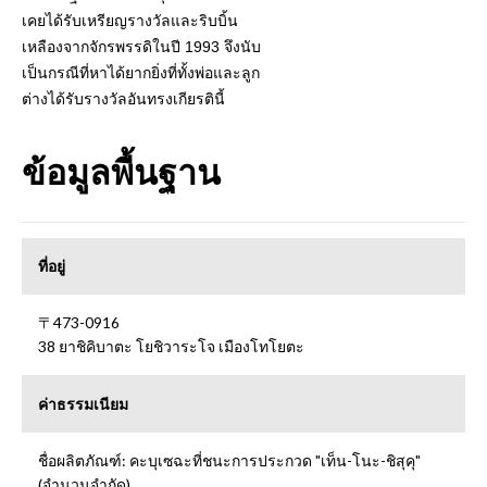
เคยได้รับเหรียญรางวัลและริบบิ้น
เหลืองจากจักรพรรดิในปี 1993 จึงนับ
เป็นกรณีที่หาได้ยากยิ่งที่ทั้งพ่อและลูก
ต่างได้รับรางวัลอันทรงเกียรตินี้
ข้อมูลพื้นฐาน
ที่อยู่
〒473-0916
38 ยาชิคิบาตะ โยชิวาระโจ เมืองโทโยตะ
ค่าธรรมเนียม
ชื่อผลิตภัณฑ์: คะบุเซฉะที่ชนะการประกวด "เท็น-โนะ-ชิสุคุ"
(จำนวนจำกัด)