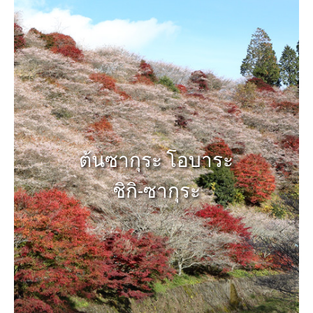
ต้นซากุระ โอบาระ
ชิกิ-ซากุระ