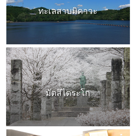
ทะเลสาบมิคาวะ
มัตสึไดระโก