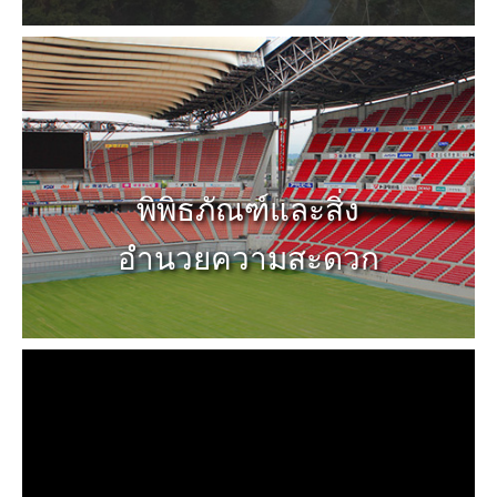
พิพิธภัณฑ์และสิ่ง
อำนวยความสะดวก