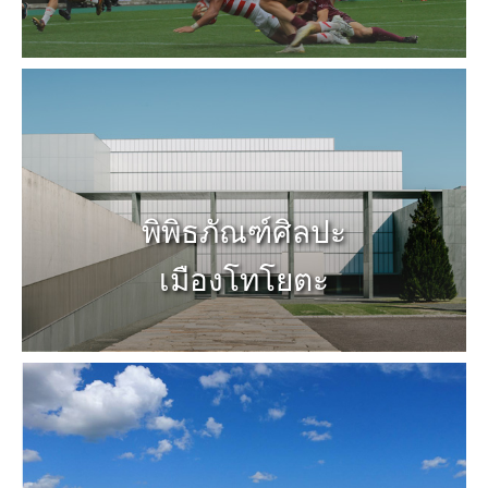
พิพิธภัณฑ์ศิลปะ
เมืองโทโยตะ