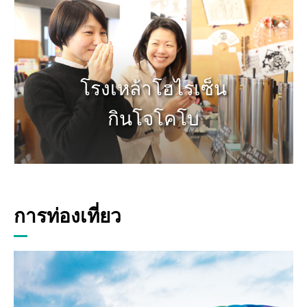
โรงเหล้าโฮไรเซ็น
กินโจโคโบ
การท่องเที่ยว