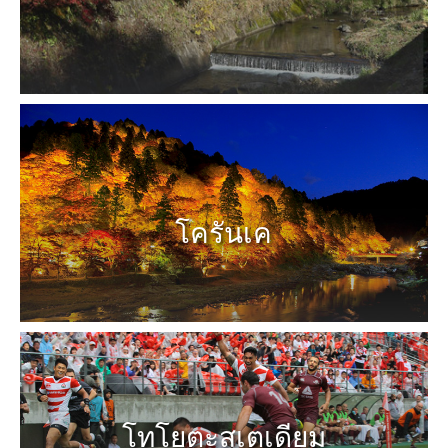
โครันเค
โทโยตะสเตเดียม