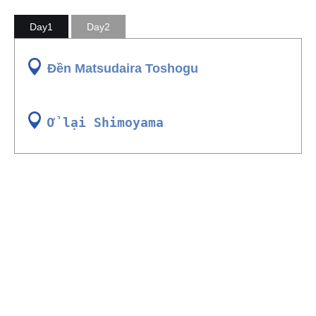
Day1
Day2
Đền Matsudaira Toshogu
Ở lại Shimoyama