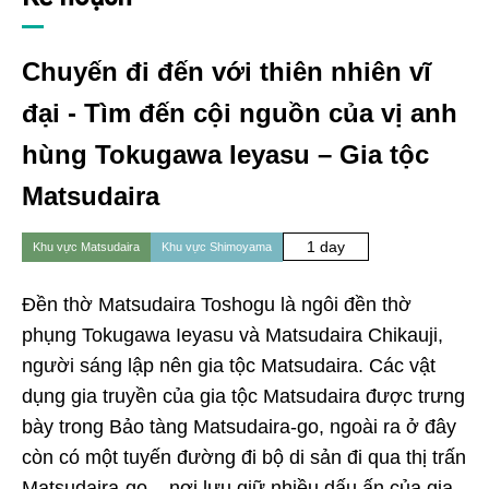
Chuyến đi đến với thiên nhiên vĩ
đại - Tìm đến cội nguồn của vị anh
hùng Tokugawa Ieyasu – Gia tộc
Matsudaira
1 day
Khu vực Matsudaira
Khu vực Shimoyama
Đền thờ Matsudaira Toshogu là ngôi đền thờ
phụng Tokugawa Ieyasu và Matsudaira Chikauji,
người sáng lập nên gia tộc Matsudaira. Các vật
dụng gia truyền của gia tộc Matsudaira được trưng
bày trong Bảo tàng Matsudaira-go, ngoài ra ở đây
còn có một tuyến đường đi bộ di sản đi qua thị trấn
Matsudaira-go – nơi lưu giữ nhiều dấu ấn của gia