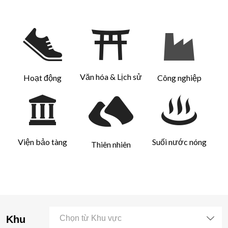
Văn hóa & Lịch sử
Hoạt động
Công nghiệp
Viện bảo tàng
Suối nước nóng
Thiên nhiên
Khu
Chọn từ Khu vực