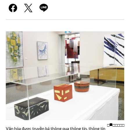
□
□
□
□
□
□
Văn hóa được truyền bá thông qua thông tin, thông tin