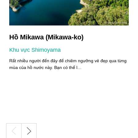
Hồ Mikawa (Mikawa-ko)
Khu vực Shimoyama
K
i
Rất nhiều người đến đây để chiêm ngưỡng vẻ đẹp qua từng
M
mùa của hồ nước này. Bạn có thể l…
n