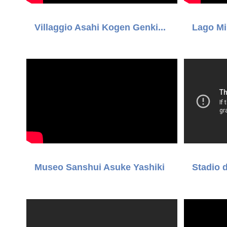
Villaggio Asahi Kogen Genki...
Lago M
Museo Sanshui Asuke Yashiki
Stadio 