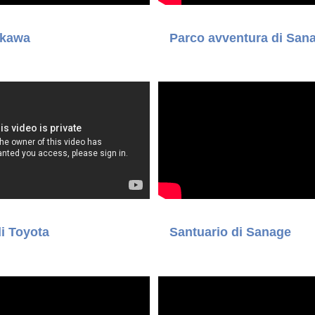
ikawa
Parco avventura di San
di Toyota
Santuario di Sanage