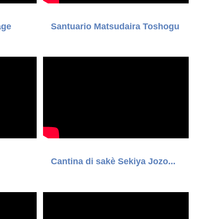
age
Santuario Matsudaira Toshogu
Cantina di sakè Sekiya Jozo...