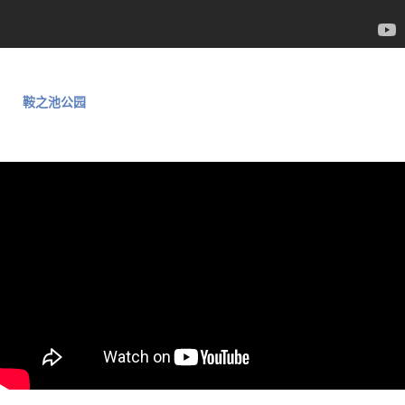
鞍之池公园