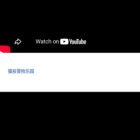
猿投冒险乐园