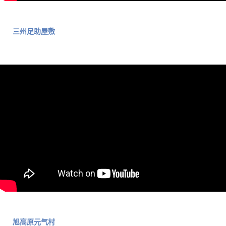
三州足助屋敷
旭高原元气村