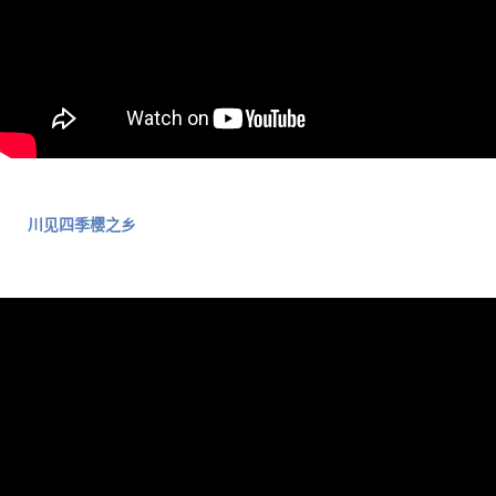
川见四季樱之乡