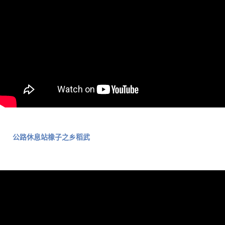
公路休息站橡子之乡稻武