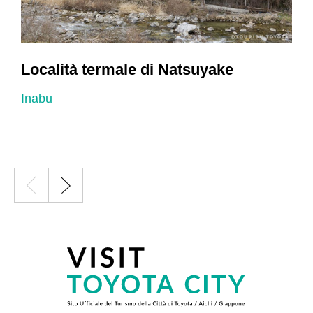
Località termale di Natsuyake
Inabu
I