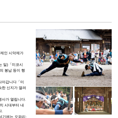
전야제인 시악제가
는 일)「미코시
의 봉납 등이 행
 나아갑니다「미
숙한 신지가 열려
행사가 열립니다.
마치 시대부터 내
.
성기에는 오와리·