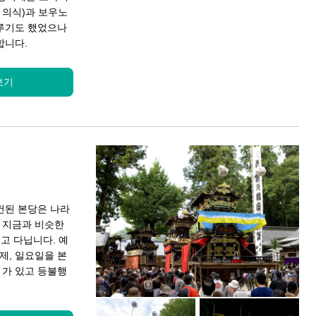
 의식)과 보우노
루기도 했었으나
합니다.
보기
건된 본당은 나라
 지금과 비슷한
고 다닙니다. 예
제, 일요일을 본
가 있고 등불행