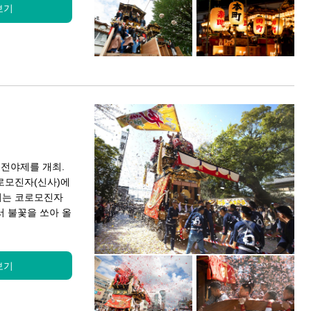
보기
 전야제를 개최.
로모진자(신사)에
서는 코로모진자
 불꽃을 쏘아 올
보기