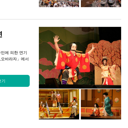
연
민에 의한 연기
자,오바라자」에서
보기