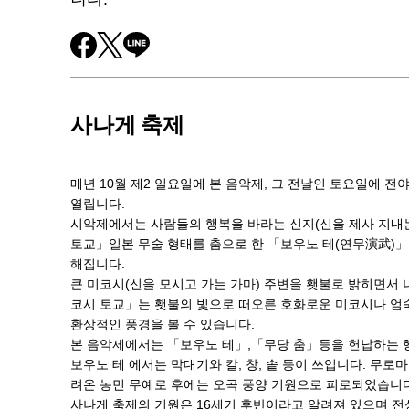
사나게 축제
매년 10월 제2 일요일에 본 음악제, 그 전날인 토요일에 
열립니다.
시악제에서는 사람들의 행복을 바라는 신지(신을 제사 지내
토교」일본 무술 형태를 춤으로 한 「보우노 테(연무演武)」
해집니다.
큰 미코시(신을 모시고 가는 가마) 주변을 횃불로 밝히면서
코시 토교」는 횃불의 빛으로 떠오른 호화로운 미코시나 엄
환상적인 풍경을 볼 수 있습니다.
본 음악제에서는 「보우노 테」,「무당 춤」등을 헌납하는 
보우노 테 에서는 막대기와 칼, 창, 솥 등이 쓰입니다. 무로
려온 농민 무예로 후에는 오곡 풍양 기원으로 피로되었습니다
사나게 축제의 기원은 16세기 후반이라고 알려져 있으며 전