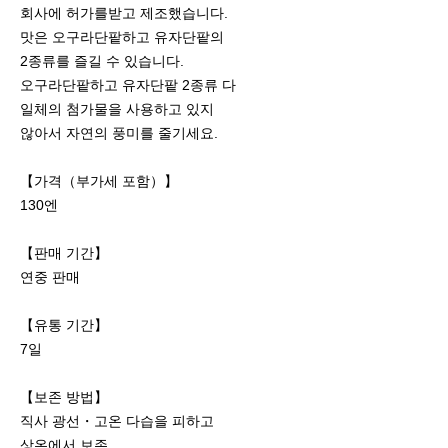
회사에 허가를받고 제조했습니다.
맛은 오구라단팥하고 유자단팥의
2종류를 즐길 수 있습니다.
오구라단팥하고 유자단팥 2종류 다
일체의 첨가물을 사용하고 있지
않아서 자연의 풍미를 줄기세요.
【가격（부가세 포함）】
130엔
【판매 기간】
연중 판매
【유통 기간】
7일
【보존 방법】
직사 광선・고온 다습을 피하고
상온에서 보존