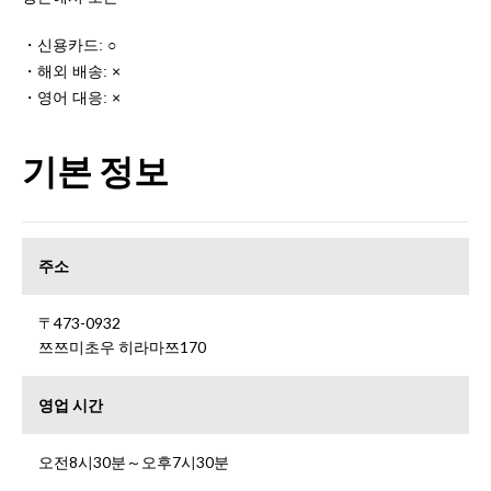
・신용카드: ○
・해외 배송: ×
・영어 대응: ×
기본 정보
주소
〒473-0932
쯔쯔미초우 히라마쯔170
영업 시간
오전8시30분～오후7시30분