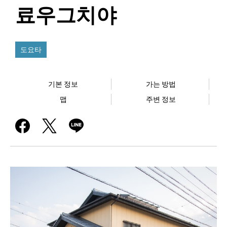
료우그치야
도요타
기본 정보
가는 방법
맵
주변 정보