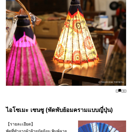
□
□
□
ไอโซเมะ เซนซู (พัดพับย้อมครามแบบญี่ปุ่น)
【รายละเอียด】
พัดที่ทำจากผ้าฝ้ายมัดย้อม พิมพ์ลาย