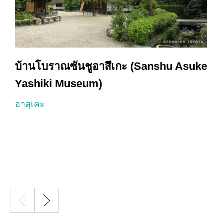
a
บ้านโบราณซันชูอาสึเกะ (Sanshu Asuke
Yashiki Museum)
อ
อาสุเคะ