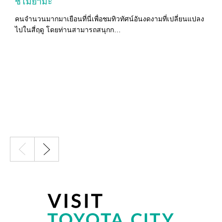
ชิโมยามะ
คนจำนวนมากมาเยือนที่นี่เพื่อชมทิวทัศน์อันงดงามที่เปลี่ยนแปลง
ค
ไปในสี่ฤดู โดยท่านสามารถสนุกก…
ส