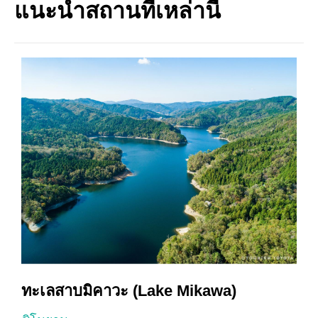
แนะนำสถานที่เหล่านี้
ทะเลสาบมิคาวะ (Lake Mikawa)