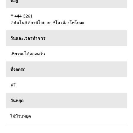
ที่อยู่
〒444-3261
2 ฮันโนกิ ฮิกาชิโอบายาชิโจ เมืองโทโยตะ
วันและเวลาทำก าร
เที่ยวชมได้ตลอดวัน
ที่จอดรถ
ฟรี
วันหยุด
ไม่มีวันหยุด