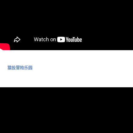
猿投冒险乐园