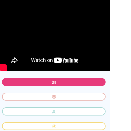
旭
春
夏
秋