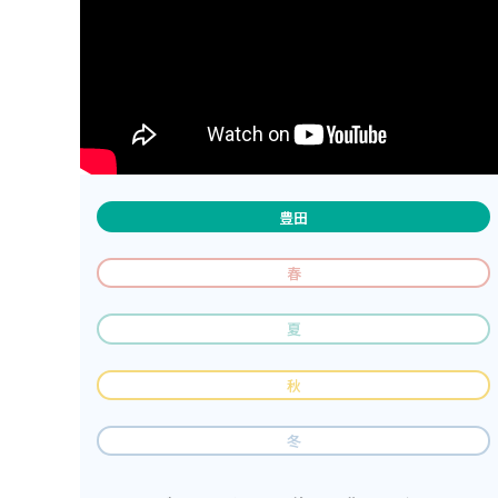
豊田
春
夏
秋
冬