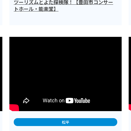
ツーリズムとよた探検隊！【豊田市コンサー
トホール・能楽堂】
松平