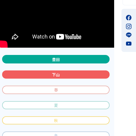
豊田
下山
春
夏
秋
冬