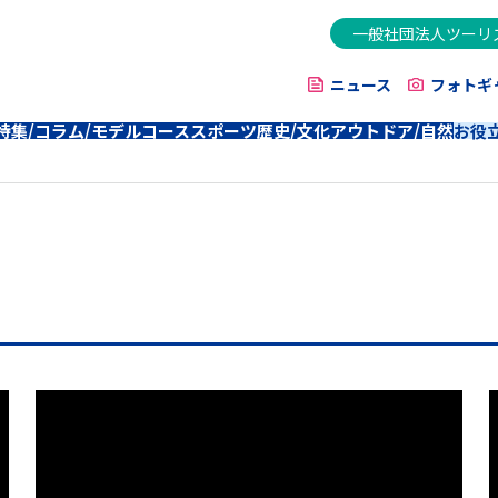
一般社団法人ツーリ
ニュース
フォトギ
特集/コラム/モデルコース
スポーツ
歴史/文化
アウトドア/自然
お役