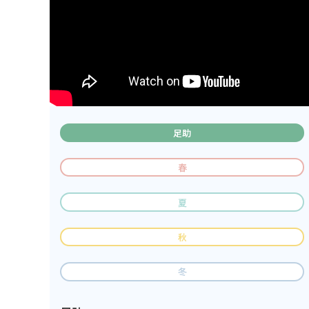
足助
春
夏
秋
冬