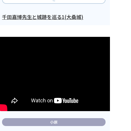
千田嘉博先生と城跡を巡る1(大桑城)
小原