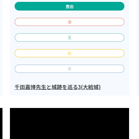
豊田
春
夏
秋
冬
千田嘉博先生と城跡を巡る3(大給城)