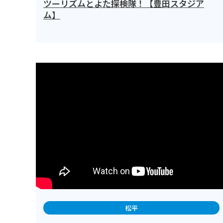
ツーリズムとよた探検隊！【豊田スタジア
ム】
松平