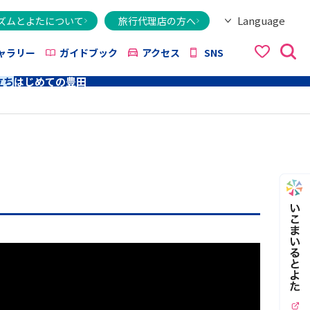
Language
ズムとよたについて
旅行代理店の方へ
日本語
English
繁體字
简体字
한국어
ไทย
ქართული
Italiano
Tiếng Việt
ャラリー
ガイドブック
アクセス
SNS
立ち
はじめての豊田