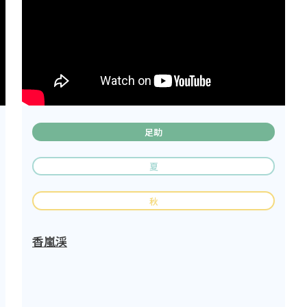
足助
夏
秋
香嵐渓