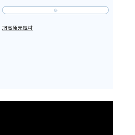
冬
旭高原元気村