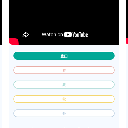
豊田
春
夏
秋
冬