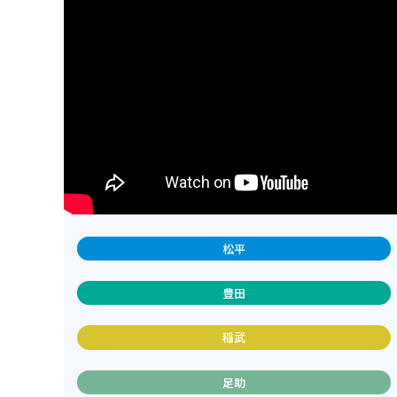
松平
豊田
稲武
足助