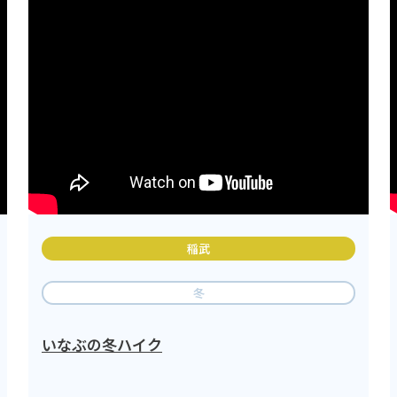
稲武
冬
いなぶの冬ハイク