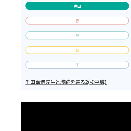
豊田
春
夏
秋
冬
千田嘉博先生と城跡を巡る2(松平城)