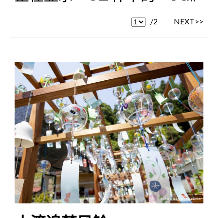
/2
NEXT>>