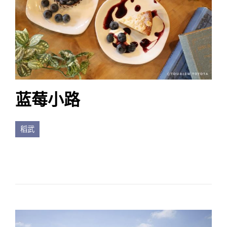
蓝莓小路
稻武