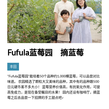
Fufula蓝莓园 摘蓝莓
丰田
“Fufula蓝莓园”栽培着50个品种约1,000棵蓝莓，可以品尝对比
味道。 农园精选了颗粒大又美味的品种，其中有的品种跟500
日元硬币差不多大小！ 蓝莓营养价值高，有抗氧化作用，可提
高免疫力，是现在备受瞩目的水果！ 园内还设有咖啡厅，摘蓝
莓之后去品尝一下招牌的手工甜点吧♪