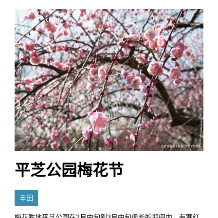
平芝公园梅花节
丰田
梅花胜地平芝公园在2月中旬到3月中旬很长的期间内，有寒红