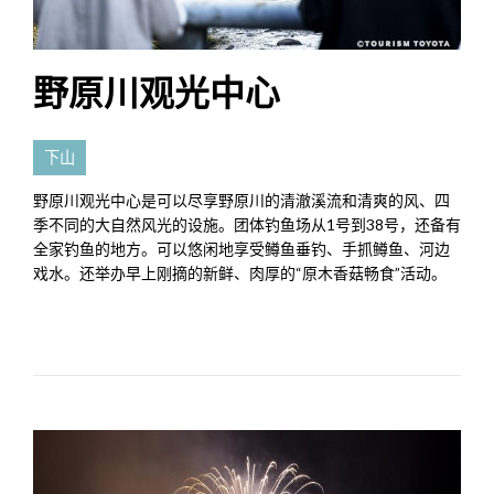
野原川观光中心
下山
野原川观光中心是可以尽享野原川的清澈溪流和清爽的风、四
季不同的大自然风光的设施。团体钓鱼场从1号到38号，还备有
全家钓鱼的地方。可以悠闲地享受鳟鱼垂钓、手抓鳟鱼、河边
戏水。还举办早上刚摘的新鲜、肉厚的“原木香菇畅食”活动。