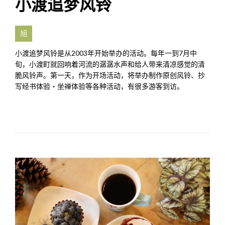
小渡追梦风铃
旭
小渡追梦风铃是从2003年开始举办的活动。每年一到7月中
旬，小渡町就回响着河流的潺潺水声和给人带来清凉感觉的清
脆风铃声。第一天，作为开场活动，将举办制作原创风铃、抄
写经书体验・坐禅体验等各种活动，有很多游客到访。