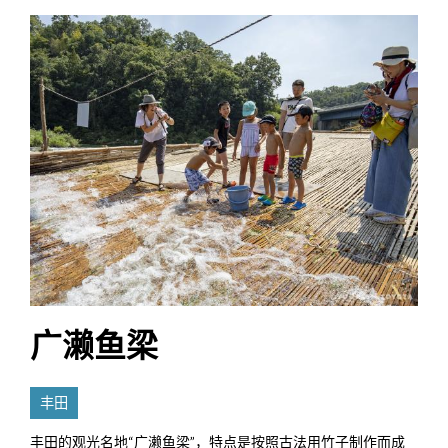
广濑鱼梁
丰田
丰田的观光名地“广濑鱼梁”，特点是按照古法用竹子制作而成