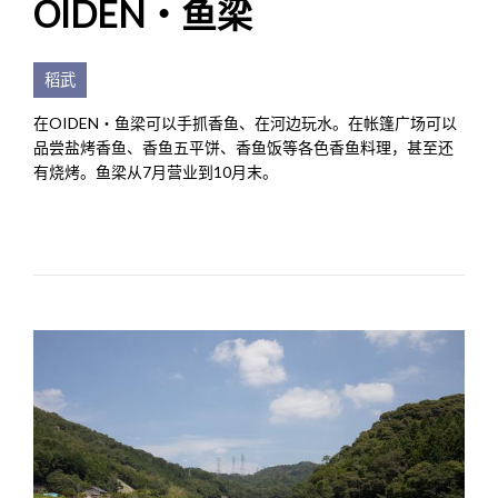
OIDEN・鱼梁
稻武
在OIDEN・鱼梁可以手抓香鱼、在河边玩水。在帐篷广场可以
品尝盐烤香鱼、香鱼五平饼、香鱼饭等各色香鱼料理，甚至还
有烧烤。鱼梁从7月营业到10月末。