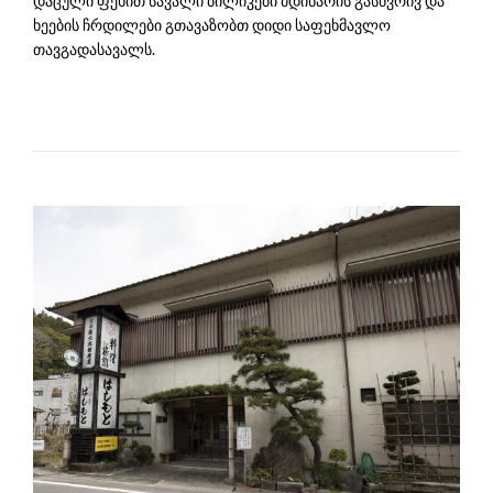
დაცული ფეხით სავალი ბილიკები მდინარის გასწვრივ და
ხეების ჩრდილები გთავაზობთ დიდი საფეხმავლო
თავგადასავალს.