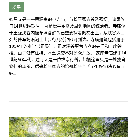
松平
妙昌寺是一座曹洞宗的小寺庙，与松平家族关系密切，该家族
自14世纪晚期后一直是松平乡以及周边地区的统治者。寺庙位
于王泷溪谷内被布满苔藓的石壁支撑着的梯田上，从峡谷入口
处的停车场沿河上山步行几分钟即可到达。寺庙建筑包括建于
1854年的本堂（正殿）、正对溪谷更为古老的寺门和一座钟
楼。由于没有住持，本堂通常不对公众开放。 这座寺庙建于14
世纪50年代，建寺人是一位禅宗行僧。起初这里只是一处独自
修行的场所，后来松平家族的始祖松平亲氏(?-1394?)将妙昌寺
纳...