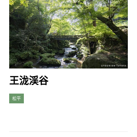
王泷渓谷
松平