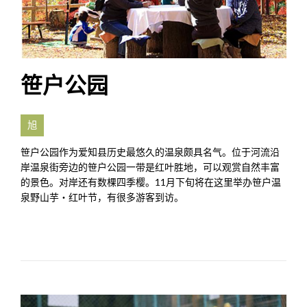
笹户公园
旭
笹户公园作为爱知县历史最悠久的温泉颇具名气。位于河流沿
岸温泉街旁边的笹户公园一带是红叶胜地，可以观赏自然丰富
的景色。对岸还有数棵四季樱。11月下旬将在这里举办笹户温
泉野山芋・红叶节，有很多游客到访。