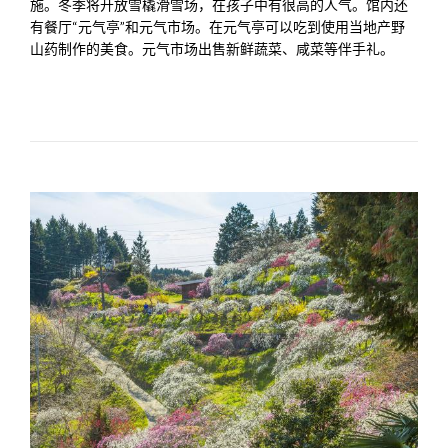
施。冬季将开放雪橇滑雪场，在孩子中有很高的人气。馆内还
有餐厅“元气亭”和元气市场。在元气亭可以吃到使用当地产野
山药制作的美食。元气市场出售新鲜蔬菜、咸菜等伴手礼。