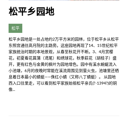
松平乡园地
松平
松平乡园地是一处占地约2万平方米的园林，位于松平乡从松平
东照宫通往高月院的主路旁。这座园地再现了14、15世纪松平
家族统治时期的本地景观，从春至秋花开不断。3、4月赏樱
花，初夏看花菖蒲（鸢尾）和绣球花，秋季萩花（胡枝子）盛
开，更有红色与金黄的枫叶为园地增色。园中有溪水蜿蜒流入
小池塘，6月的夜晚时常能在溪流周围见到萤火虫，池塘里还栖
息着日本最小的蜻蜓——侏红小蜻（又称八丁蜻蜓）。 从园地
西入口往里走，可以看到松平家族始祖松平亲氏(?-1394?)的铜
像...