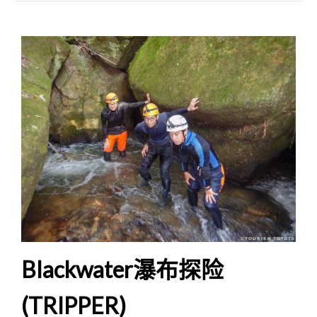
Blackwater瀑布探险
(TRIPPER)