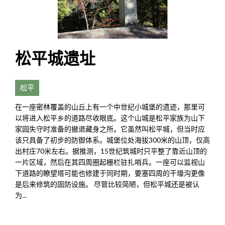
松平城遗址
松平
在一座密林覆盖的山丘上有一个中世纪小城堡的遗迹，那里可
以将进入松平乡的道路尽收眼底。这个山城是松平家族为山下
家园失守时准备的撤退藏身之所。它虽然叫松平城，但当时应
该只具备了初步的防御体系。城堡位处海拔300米的山顶，仅高
出村庄70米左右。据推测，15世纪筑城时只平整了靠近山顶的
一片区域，然后在其四周圈起栅栏驻扎哨兵。一座可以监视山
下道路的瞭望塔可能也修建于同时期，要塞四周的干壕沟更像
是后来修筑的固防设施。 尽管比较简陋，但松平城还是被认
为...