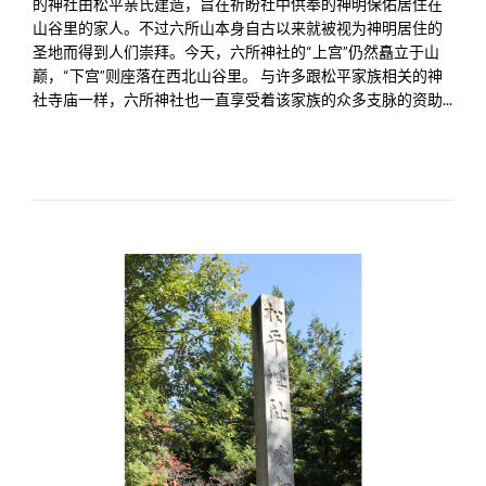
的神社由松平亲氏建造，旨在祈盼社中供奉的神明保佑居住在
山谷里的家人。不过六所山本身自古以来就被视为神明居住的
圣地而得到人们崇拜。今天，六所神社的“上宫”仍然矗立于山
巅，“下宫”则座落在西北山谷里。 与许多跟松平家族相关的神
社寺庙一样，六所神社也一直享受着该家族的众多支脉的资助...