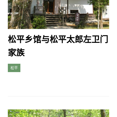
松平乡馆与松平太郎左卫门
家族
松平