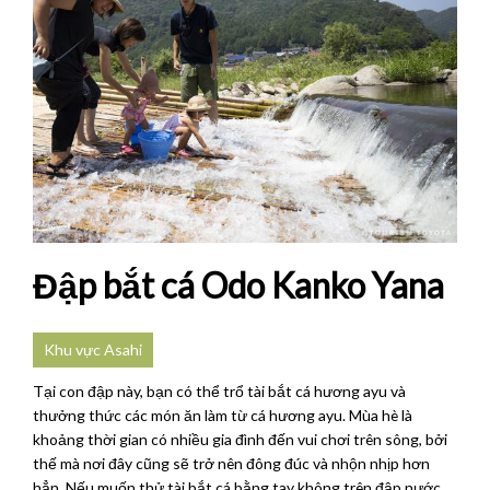
Đập bắt cá Odo Kanko Yana
Khu vực Asahi
Tại con đập này, bạn có thể trổ tài bắt cá hương ayu và
thưởng thức các món ăn làm từ cá hương ayu. Mùa hè là
khoảng thời gian có nhiều gia đình đến vui chơi trên sông, bởi
thế mà nơi đây cũng sẽ trở nên đông đúc và nhộn nhịp hơn
hẳn. Nếu muốn thử tài bắt cá bằng tay không trên đập nước