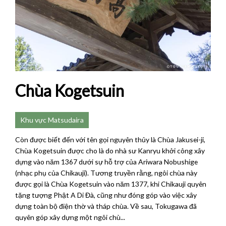
Chùa Kogetsuin
Khu vực Matsudaira
Còn được biết đến với tên gọi nguyên thủy là Chùa Jakusei-ji,
Chùa Kogetsuin được cho là do nhà sư Kanryu khởi công xây
dựng vào năm 1367 dưới sự hỗ trợ của Ariwara Nobushige
(nhạc phụ của Chikauji). Tương truyền rằng, ngôi chùa này
được gọi là Chùa Kogetsuin vào năm 1377, khi Chikauji quyên
tặng tượng Phật A Di Đà, cũng như đóng góp vào việc xây
dựng toàn bộ điện thờ và tháp chùa. Về sau, Tokugawa đã
quyên góp xây dựng một ngôi chù...