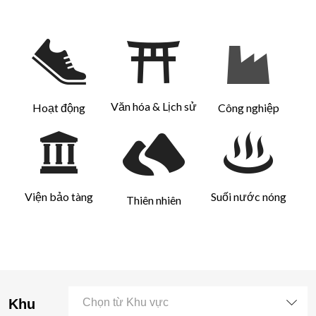
Văn hóa & Lịch sử
Hoạt động
Công nghiệp
Viện bảo tàng
Suối nước nóng
Thiên nhiên
Khu
Chọn từ Khu vực