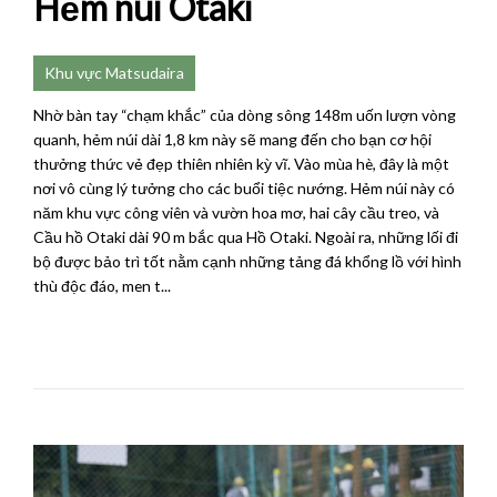
Hẻm núi Otaki
Khu vực Matsudaira
Nhờ bàn tay “chạm khắc” của dòng sông 148m uốn lượn vòng
quanh, hẻm núi dài 1,8 km này sẽ mang đến cho bạn cơ hội
thưởng thức vẻ đẹp thiên nhiên kỳ vĩ. Vào mùa hè, đây là một
nơi vô cùng lý tưởng cho các buổi tiệc nướng. Hẻm núi này có
năm khu vực công viên và vườn hoa mơ, hai cây cầu treo, và
Cầu hồ Otaki dài 90 m bắc qua Hồ Otaki. Ngoài ra, những lối đi
bộ được bảo trì tốt nằm cạnh những tảng đá khổng lồ với hình
thù độc đáo, men t...