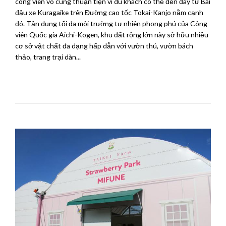
công viên vô cùng thuận tiện vì du khách có thể đến đây từ Bãi
đậu xe Kuragaike trên Đường cao tốc Tokai-Kanjo nằm cạnh
đó. Tận dụng tối đa môi trường tự nhiên phong phú của Công
viên Quốc gia Aichi-Kogen, khu đất rộng lớn này sở hữu nhiều
cơ sở vật chất đa dạng hấp dẫn với vườn thú, vườn bách
thảo, trang trại dàn...