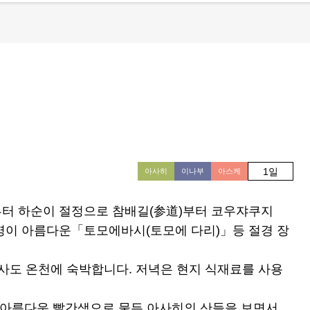
1일
아사히
이나부
아스케
부터 하순이 절정으로 참배길(参道)부터 코우쟈쿠지
조명이 아름다운「토모에바시(토모에 다리)」등 절경 장
사도 온천에 숙박합니다. 저녁은 현지 식재료를 사용
. 아름다운 빨간색으로 물든 아사히의 산들을 보면서