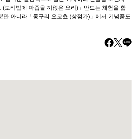
(보리밥에 마즙을 끼얹은 요리)」만드는 체험을 합
 뿐만 아니라「동구리 요코쵸 (상점가)」에서 기념품도