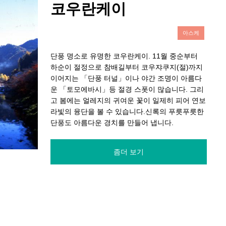
코우란케이
아스케
단풍 명소로 유명한 코우란케이. 11월 중순부터
하순이 절정으로 참배길부터 코우쟈쿠지(절)까지
이어지는 「단풍 터널」이나 야간 조명이 아름다
운 「토모에바시」등 절경 스폿이 많습니다. 그리
고 봄에는 얼레지의 귀여운 꽃이 일제히 피어 연보
라빛의 융단을 볼 수 있습니다.신록의 푸릇푸릇한
단풍도 아름다운 경치를 만들어 냅니다.
좀더 보기