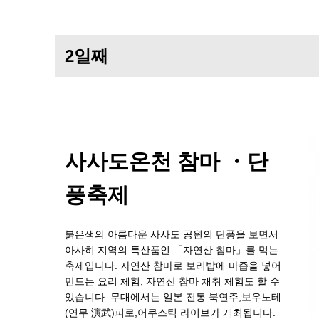
2일째
사사도온천 참마 ・단
풍축제
붉은색의 아름다운 사사도 공원의 단풍을 보면서
아사히 지역의 특산품인 「자연산 참마」를 먹는
축제입니다. 자연산 참마로 보리밥에 마즙을 넣어
만드는 요리 체험, 자연산 참마 채취 체험도 할 수
있습니다. 무대에서는 일본 전통 북연주,보우노테
(연무 演武)피로,어쿠스틱 라이브가 개최됩니다.