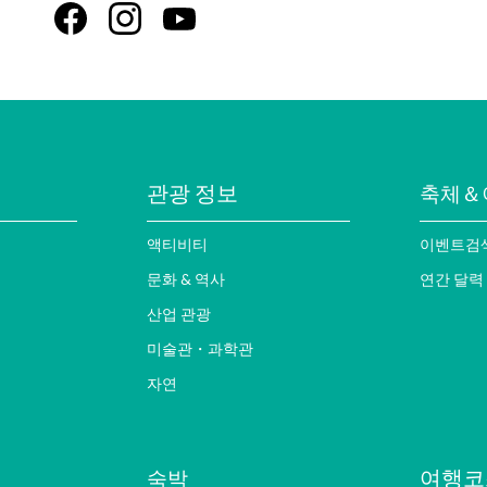
관광 정보
축체＆
액티비티
이벤트검
문화 & 역사
연간 달력
산업 관광
미술관・과학관
자연
여행코
숙박