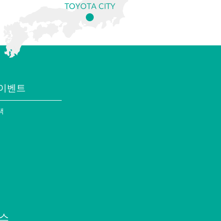
이벤트
색
스