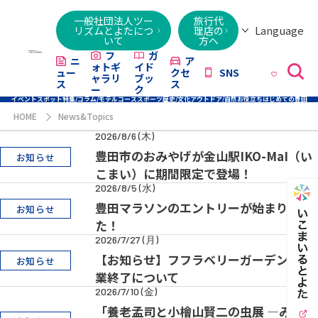
一般社団法人ツー
旅行代
Language
リズムとよたにつ
理店の
いて
方へ
日本語
English
繁體字
简体字
한국어
ไทย
ქართული
Italiano
Tiếng
フ
ガ
ニ
ア
ォトギ
イド
ュー
クセ
SNS
Việt
ャラリ
ブッ
ス
ス
ー
ク
イベント
スポット
特集/コラム/モデルコース
スポーツ
歴史/文化
アウトドア/自然
お役立ち
はじめての豊田
HOME
News&Topics
2026/8/6 (木)
豊田市のおみやげが金山駅IKO-MaI（い
お知らせ
こまい）に期間限定で登場！
2026/8/5 (水)
豊田マラソンのエントリーが始まりまし
お知らせ
た！
2026/7/27 (月)
【お知らせ】フフラベリーガーデンの営
お知らせ
業終了について
2026/7/10 (金)
「養老孟司と小檜山賢二の虫展 ―みて、