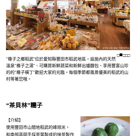
□
□
□
□
“橡子之鄉稻武”位於愛知縣豐田市稻武地區，設施內的天然
溫泉“橡子之湯”、可購買新鮮蔬菜和新鮮出爐麵包、享用豐富山珍
的的“橡子橫丁”歡迎大家的光臨。每個季節都風景優美的稻武的山
村等著您哦。
“茶貝林”糰子
【介紹】
使用豐田市山間地稻武的峰旭米，
和南部高岡手採茶葉製成的抹茶製作