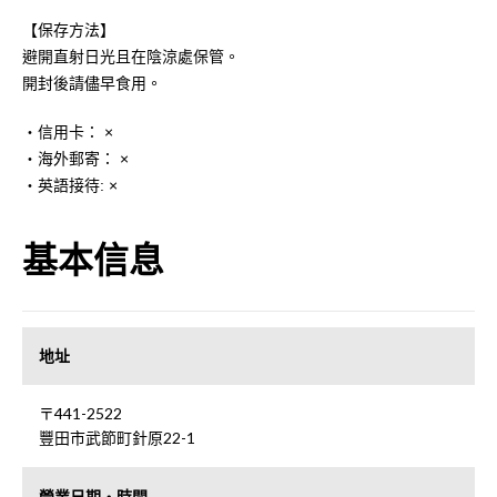
【保存方法】
避開直射日光且在陰涼處保管。
開封後請儘早食用。
・信用卡： ×
・海外郵寄： ×
・英語接待: ×
基本信息
地址
〒441-2522
豐田市武節町針原22-1
營業日期・時間