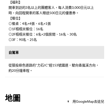
【福利】
開車到訪的3名以上的團體客人，每人消費3,000日元以上
時，向回程開車的客人贈送500日元的優惠券。
【餐位】
◎餐桌：4名×4張、6名×1張
◎1F榻榻米餐位：16名
◎2F榻榻米餐位：6名×2個房間、16名、30名
◎3F：90名、25名
自駕車
從猿投綠色道路的“力石IC”經153號國道，駛向香嵐溪方向，
約20分鐘車程。
地圖
用GoogleMap去這兒