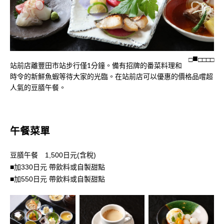
□
□
□
□
□
站前店離豐田市站步行僅1分鐘。備有招牌的番菜料理和
時令的新鮮魚蝦等待大家的光臨。在站前店可以優惠的價格品嚐超
人氣的豆膳午餐。
午餐菜單
豆膳午餐 1,500日元(含稅)
■加330日元 帶飲料或自製甜點
■加550日元 帶飲料或自製甜點