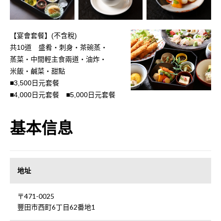
【宴會套餐】(不含稅)
共10道 盛肴・刺身・茶碗蒸・
蒸菜・中間輕主食兩道・油炸・
米飯・鹹菜・甜點
■3,500日元套餐
■4,000日元套餐 ■5,000日元套餐
基本信息
地址
〒471-0025
豐田市西町6丁目62番地1