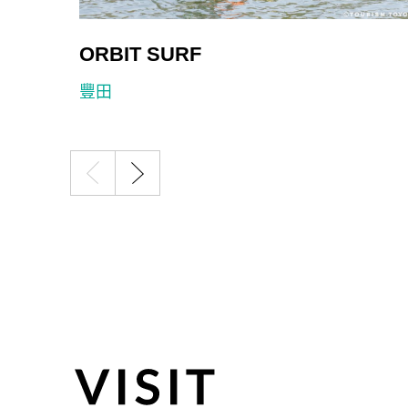
ORBIT SURF
豐田