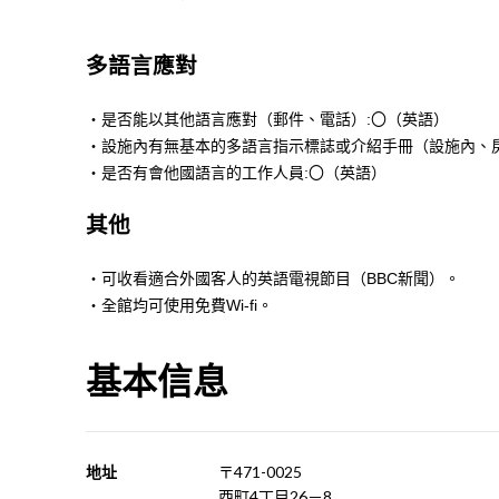
多語言應對
・是否能以其他語言應對（郵件、電話）:〇（英語）
・設施內有無基本的多語言指示標誌或介紹手冊（設施內、房
・是否有會他國語言的工作人員:〇（英語）
其他
・可收看適合外國客人的英語電視節目（BBC新聞）。
・全館均可使用免費Wi-fi。
基本信息
地址
〒471-0025
西町4丁目26－8