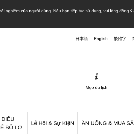
rải nghiệm của người dùng. Nếu bạn tiếp tục sử dụng, vui lòng đồng ý
日本語
English
繁體字
Mẹo du lịch
 ĐIỀU
Lễ HộI & Sự KIệN
ĂN UỐNG & MUA S
Ể BỎ LỠ