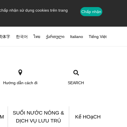
 chấp nhận sử dụng cookies trên trang
Chấp nhận
简体字
한국어
ไทย
ქართული
Italiano
Tiếng Việt
Hướng dẫn cách đi
SEARCH
SUỐI NƯỚC NÓNG &
ẮM
Kế HOạCH
DỊCH VỤ LƯU TRÚ