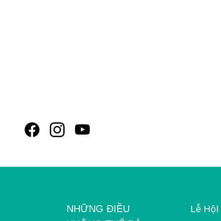
NHỮNG ĐIỀU
Lễ HộI