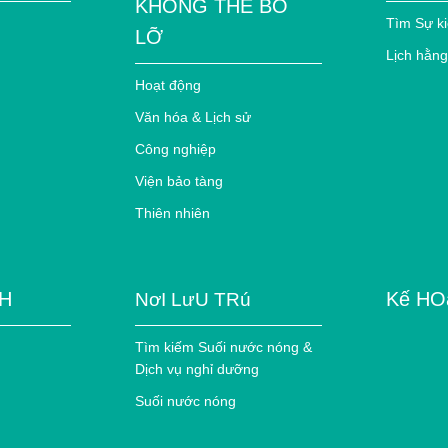
KHÔNG THỂ BỎ
Tìm Sự k
LỠ
Lịch hằn
Hoạt động
Văn hóa & Lịch sử
Công nghiệp
Viện bảo tàng
Thiên nhiên
CH
Kế HO
NơI LưU TRú
Tìm kiếm Suối nước nóng &
Dịch vụ nghỉ dưỡng
Suối nước nóng