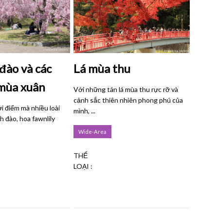
đào và các
Lá mùa thu
 mùa xuân
Với những tán lá mùa thu rực rỡ và
cảnh sắc thiên nhiên phong phú của
i điểm mà nhiều loài
mình, ...
 đào, hoa fawnlily
Wide-Area
THỂ
LOẠI :