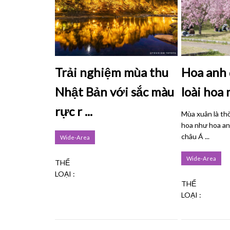
Trải nghiệm mùa thu
Hoa anh 
Nhật Bản với sắc màu
loài hoa
rực r ...
Mùa xuân là thờ
hoa như hoa anh
châu Á ...
Wide-Area
Wide-Area
THỂ
LOẠI :
THỂ
LOẠI :