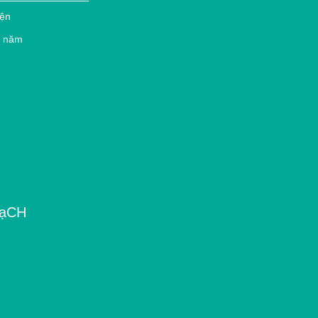
iện
g năm
ạCH