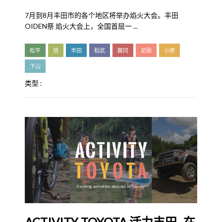
7月到8月丰田市的各个地区将举办焰火大会。丰田
OIDEN祭 焰火大会上，全国首屈一 ...
松平
旭
丰田
稻武
藤冈
足助
小原
下山
类型 :
ACTIVITY TOYOTA 活力丰田 -在