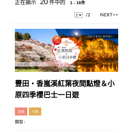
20
正在顯示
件中的
1 - 16件
/2
NEXT>>
豐田・香嵐溪紅葉夜間點燈＆小
原四季櫻巴士一日遊
足助
小原
類型 :