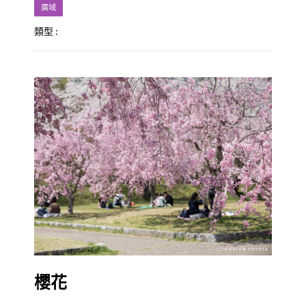
廣域
類型 :
櫻花