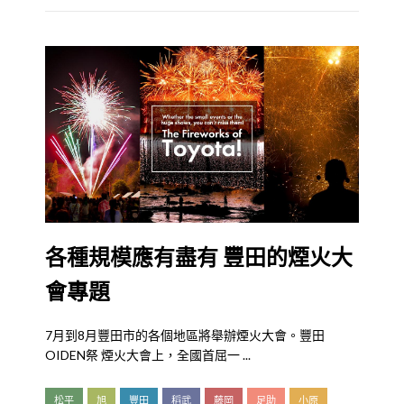
各種規模應有盡有 豐田的煙火大
會專題
7月到8月豐田市的各個地區將舉辦煙火大會。豐田
OIDEN祭 煙火大會上，全國首屈一 ...
松平
旭
豐田
稻武
藤岡
足助
小原