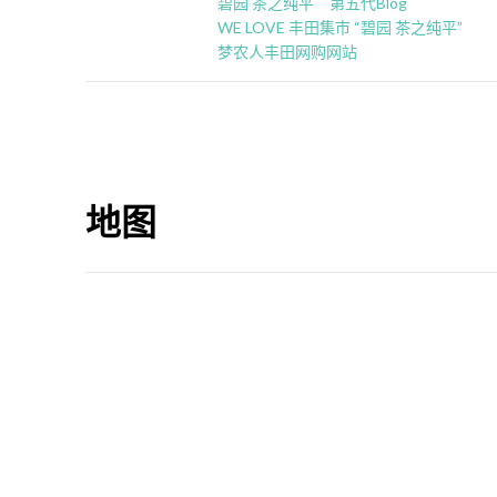
碧园 茶之纯平 第五代Blog
WE LOVE 丰田集市 “碧园 茶之纯平”
梦农人丰田网购网站
地图