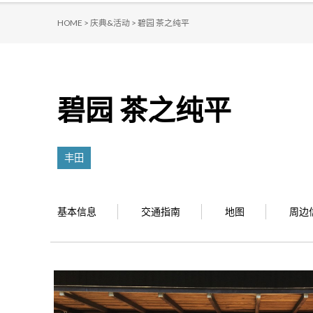
HOME >
庆典&活动 >
碧园 茶之纯平
碧园 茶之纯平
丰田
基本信息
交通指南
地图
周边