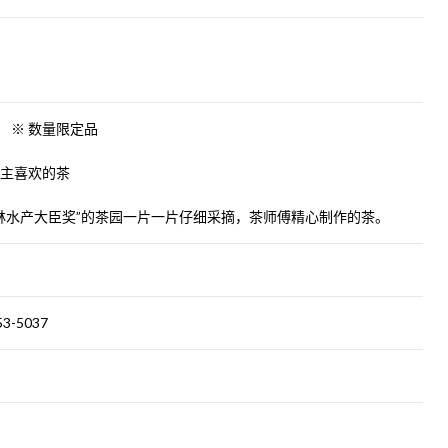
 ※ 数量限定品
家主喜欢的茶
林水产大臣奖”的茶园一片一片仔细采摘，茶师傅精心制作的茶。
3-5037