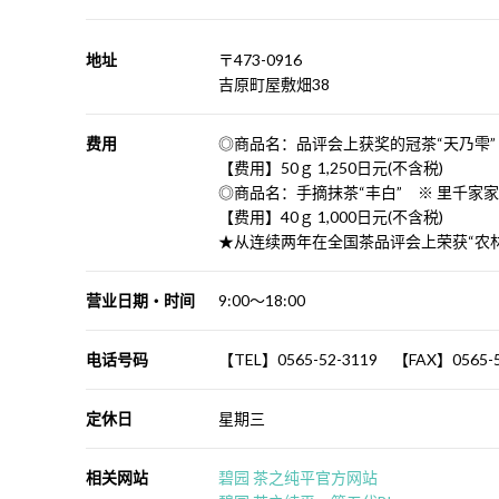
地址
〒473-0916
吉原町屋敷畑38
费用
◎商品名：品评会上获奖的冠茶“天乃雫”
【费用】50ｇ 1,250日元(不含税)
◎商品名：手摘抹茶“丰白” ※ 里千家
【费用】40ｇ 1,000日元(不含税)
★从连续两年在全国茶品评会上荣获“农
营业日期・时间
9:00～18:00
电话号码
【TEL】0565-52-3119 【FAX】0565-5
定休日
星期三
相关网站
碧园 茶之纯平官方网站