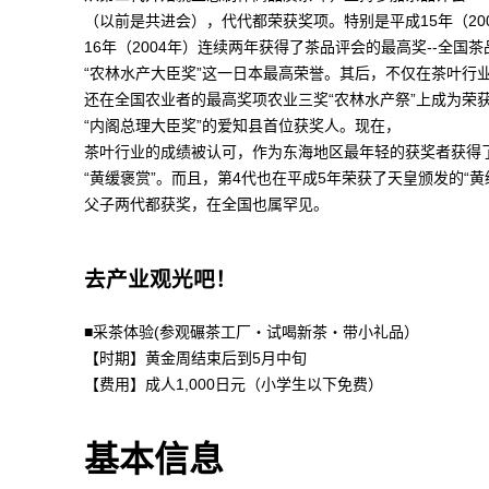
（以前是共进会），代代都荣获奖项。特别是平成15年（20
16年（2004年）连续两年获得了茶品评会的最高奖--全国
“农林水产大臣奖”这一日本最高荣誉。其后，不仅在茶叶行
还在全国农业者的最高奖项农业三奖“农林水产祭”上成为荣
“内阁总理大臣奖”的爱知县首位获奖人。现在，
茶叶行业的成绩被认可，作为东海地区最年轻的获奖者获得
“黄缓褒赏”。而且，第4代也在平成5年荣获了天皇颁发的“黄
父子两代都获奖，在全国也属罕见。
去产业观光吧！
■采茶体验(参观碾茶工厂・试喝新茶・带小礼品）
【时期】黄金周结束后到5月中旬
【费用】成人1,000日元（小学生以下免费）
基本信息