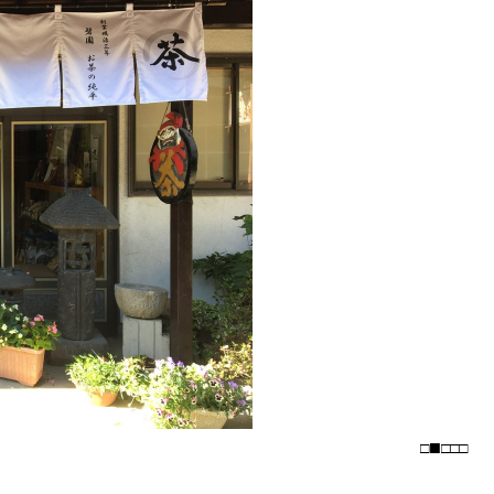
□
□
□
□