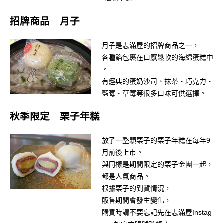
招牌商品 月子
月子是志滿屋的招牌商品之一，
各種餡包裹在口感鬆軟的海綿蛋糕中
。
有經典的蛋奶沙司、抹茶・巧克力・
藍莓・草莓等很多口味可供選擇。
秋季限定 栗子年糕
放了一整顆栗子的栗子年糕在每年9
月前後上市。
與同樣是期間限定的栗子金團一起，
都是人氣商品。
根據栗子的到貨情況，
販售期間會發生變化，
購買時請不要忘記先在志滿屋Instag