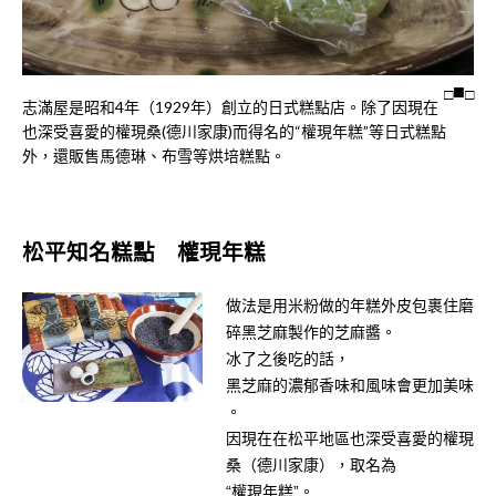
□
□
志滿屋是昭和4年（1929年）創立的日式糕點店。除了因現在
也深受喜愛的權現桑(德川家康)而得名的“權現年糕”等日式糕點
外，還販售馬德琳、布雪等烘培糕點。
松平知名糕點 權現年糕
做法是用米粉做的年糕外皮包裹住磨
碎黑芝麻製作的芝麻醬。
冰了之後吃的話，
黑芝麻的濃郁香味和風味會更加美味
。
因現在在松平地區也深受喜愛的權現
桑（德川家康），取名為
“權現年糕”。