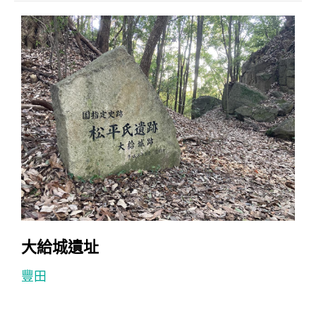
大給城遺址
豐田