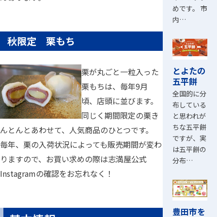
めです。 市
内…
秋限定 栗もち
とよたの
栗が丸ごと一粒入った
五平餅
栗もちは、毎年9月
全国的に分
頃、店頭に並びます。
布している
同じく期間限定の栗き
と思われが
ちな五平餅
んとんとあわせて、人気商品のひとつです。
ですが、実
毎年、栗の入荷状況によっても販売期間が変わ
は五平餅の
りますので、お買い求めの際は志満屋公式
分布…
Instagramの確認をお忘れなく！
豊田市を