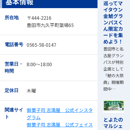
基本情報
巡ってマ
イタウン
金鯱グラ
〒444-2216
所在地
ンパスく
豊田市九久平町簗場65
ん限定カ
ードを集
めよう！
0565-58-0147
電話番号
豊田市と名
古屋グラン
パスが特別
8:00～18:00
営業日・
企画として
時間
「鯱の大祭
典」開催期
間中…
木曜
定休日
御菓子司 志満屋 公式インスタ
関連サイ
グラム
ト
とよたの
御菓子司 志満屋 公式フェイス
マルシェ