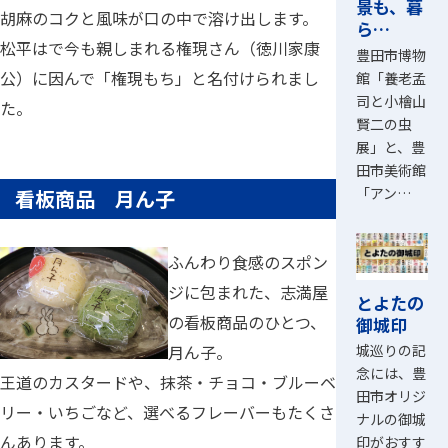
景も、暮
胡麻のコクと風味が口の中で溶け出します。
ら…
松平はで今も親しまれる権現さん（徳川家康
豊田市博物
公）に因んで「権現もち」と名付けられまし
館「養老孟
司と小檜山
た。
賢二の虫
展」と、豊
田市美術館
「アン…
看板商品 月ん子
ふんわり食感のスポン
ジに包まれた、志満屋
とよたの
の看板商品のひとつ、
御城印
月ん子。
城巡りの記
念には、豊
王道のカスタードや、抹茶・チョコ・ブルーベ
田市オリジ
リー・いちごなど、選べるフレーバーもたくさ
ナルの御城
んあります。
印がおすす