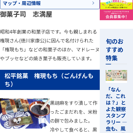
マップ・
周辺情報
御菓子司 志満屋
昭和4年創業の和菓子店です。今も親しまれる
旬のお
権現さん(徳川家康公)に因んで名付けられた
すすめ
「権現もち」などの和菓子のほか、マドレーヌ
特集
やブッセなどの焼き菓子も販売しています。
松平銘菓 権現もち（ごんげんも
ち）
「なん
だ、これ
は？」と
黒胡麻をすり潰して作
よた観察
ったごまだれを、米粉
スタンプ
の餅で包みました。
ラリー ―
虫も、風
冷やして食べると、黒