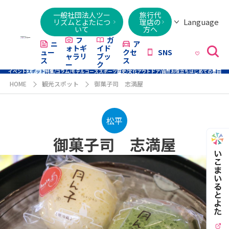
一般社団法人ツー
旅行代
Language
リズムとよたにつ
理店の
いて
方へ
日本語
English
繁體字
简体字
한국어
ไทย
ქართული
Italiano
Tiếng
フ
ガ
ニ
ア
ォトギ
イド
ュー
クセ
SNS
Việt
ャラリ
ブッ
ス
ス
ー
ク
イベント
スポット
特集/コラム/モデルコース
スポーツ
歴史/文化
アウトドア/自然
お役立ち
はじめての豊田
HOME
観光スポット
御菓子司 志満屋
松平
御菓子司 志満屋