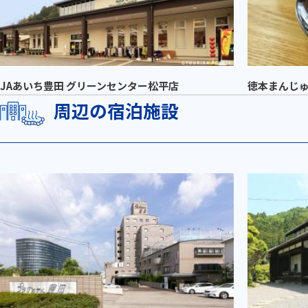
JAあいち豊田 グリーンセンター松平店
徳本まんじ
周辺の宿泊施設